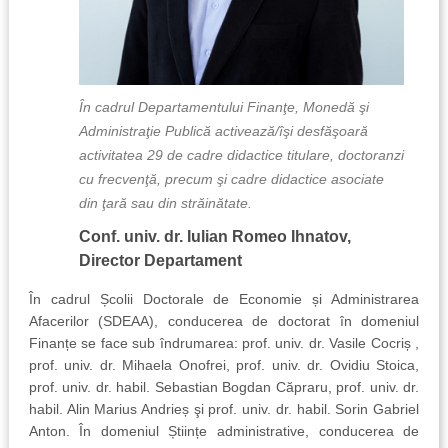
În cadrul Departamentului Finanţe, Monedă şi
Administraţie Publică activează/îşi desfăşoară
activitatea 29 de cadre didactice titulare, doctoranzi
cu frecvenţă, precum şi cadre didactice asociate
din ţară sau din străinătate.
Conf. univ. dr. Iulian Romeo Ihnatov,
Director Departament
În cadrul Școlii Doctorale de Economie și Administrarea
Afacerilor (SDEAA), conducerea de doctorat în domeniul
Finanțe se face sub îndrumarea: prof. univ. dr. Vasile Cocriș ,
prof. univ. dr. Mihaela Onofrei, prof. univ. dr. Ovidiu Stoica,
prof. univ. dr. habil. Sebastian Bogdan Căpraru, prof. univ. dr.
habil. Alin Marius Andrieș şi prof. univ. dr. habil. Sorin Gabriel
Anton. În domeniul Științe administrative, conducerea de