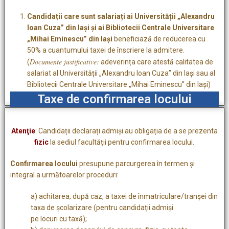
Candidații care sunt salariați ai Universității „Alexandru
Ioan Cuza” din Iași și ai Bibliotecii Centrale Universitare
„Mihai Eminescu” din Iași
beneficiază de reducerea cu
50% a cuantumului taxei de înscriere la admitere.
Documente justificative:
(
adeverința care atestă calitatea de
salariat al Universității „Alexandru Ioan Cuza” din Iași sau al
Bibliotecii Centrale Universitare „Mihai Eminescu” din Iași)
Taxe de confirmarea locului
Atenţie
: Candidații declarați admiși au obligația de a se prezenta
fizic
la sediul facultății pentru confirmarea locului.
Confirmarea locului
presupune parcurgerea în termen și
integral a următoarelor proceduri:
a) achitarea, după caz, a taxei de înmatriculare/tranșei din
taxa de școlarizare (pentru candidații admiși
pe locuri cu taxă);