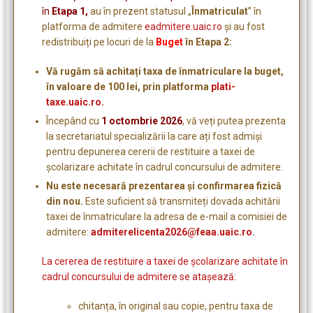
în
Etapa 1,
au în prezent statusul „
Înmatriculat
” în
platforma de admitere
eadmitere.uaic.ro
și au fost
redistribuiți pe locuri de la
Buget
în Etapa 2:
Vă rugăm să achitați taxa de înmatriculare la buget,
în valoare de 100 lei, prin platforma
plati-
taxe.uaic.ro.
Începând cu
1 octombrie 2026
, vă veți putea prezenta
la secretariatul specializării la care ați fost admiși
pentru depunerea cererii de restituire a taxei de
școlarizare achitate în cadrul concursului de admitere.
Nu este necesară prezentarea și confirmarea fizică
din nou.
Este suficient să transmiteți dovada achitării
taxei de înmatriculare la adresa de e-mail a comisiei de
admitere:
admiterelicenta2026@feaa.uaic.ro
.
La cererea de restituire a taxei de şcolarizare achitate în
cadrul concursului de admitere se atașează:
chitanța, în original sau copie, pentru taxa de