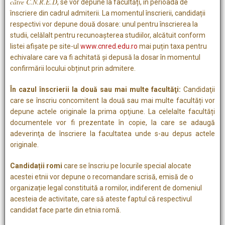
către C.N.R.E.D
, se vor depune la facultăți, în perioada de
înscriere din cadrul admiterii. La momentul înscrierii, candidații
respectivi vor depune două dosare: unul pentru înscrierea la
studii, celălalt pentru recunoașterea studiilor, alcătuit conform
listei afișate pe site-ul
www.cnred.edu.ro
mai puțin taxa pentru
echivalare care va fi achitată și depusă la dosar în momentul
confirmării locului obținut prin admitere.
În cazul înscrierii la două sau mai multe facultăţi:
Candidaţii
care se înscriu concomitent la două sau mai multe facultăți vor
depune actele originale la prima opţiune. La celelalte facultăți
documentele vor fi prezentate în copie, la care se adaugă
adeverinţa de înscriere la facultatea unde s-au depus actele
originale.
Candidații romi
care se înscriu pe locurile special alocate
acestei etnii vor depune o recomandare scrisă, emisă de o
organizație legal constituită a romilor, indiferent de domeniul
acesteia de activitate, care să ateste faptul că respectivul
candidat face parte din etnia romă.