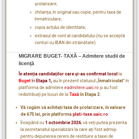
școlarizare;
chitanța, în original sau copie, pentru taxa de
înmatriculare;
copia actului de identitate;
extrasul de cont al candidatului (nu se acceptă
conturi cu IBAN din străinătate).
MIGRARE BUGET- TAXĂ – Admitere studii de
licenţă
În atenția candidaților care și-au confirmat locul
la
Buget
în
Etapa 1,
au în prezent statusul „
Înmatriculat
” în
platforma de admitere
eadmitere.uaic.ro
și au fost
redistribuiți pe locuri de la
Taxă
în Etapa 2:
Vă rugăm să achitați taxa de școlarizare, în valoare
de 675 lei, prin platforma
plati-taxe.uaic.ro
Începând cu
1 octombrie 2026
, vă veți putea prezenta
la secretariatul specializării la care ați fost admiși
pentru depunerea cererii de restituire a taxei de