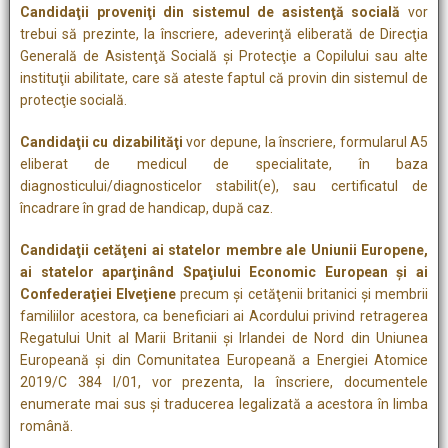
Candidaţii proveniţi din sistemul de asistenţă socială
vor
trebui să prezinte, la înscriere, adeverinţă eliberată de Direcţia
Generală de Asistenţă Socială şi Protecţie a Copilului sau alte
instituţii abilitate, care să ateste faptul că provin din sistemul de
protecţie socială.
Candidaţii cu dizabilităţi
vor depune, la înscriere, formularul A5
eliberat de medicul de specialitate, în baza
diagnosticului/diagnosticelor stabilit(e), sau certificatul de
încadrare în grad de handicap, după caz.
Candidaţii cetăţeni ai statelor membre ale Uniunii Europene,
ai statelor
aparţinând Spaţiului Economic European şi ai
Confederaţiei Elveţiene
precum și cetăţenii britanici şi membrii
familiilor acestora, ca beneficiari ai Acordului privind retragerea
Regatului Unit al Marii Britanii şi Irlandei de Nord din Uniunea
Europeană şi din Comunitatea Europeană a Energiei Atomice
2019/C 384 I/01, vor prezenta, la înscriere, documentele
enumerate mai sus și traducerea legalizată a acestora în limba
română.