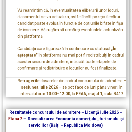
Vă reamintim că, în eventualitatea eliberării unor locuri,
clasamentul se va actualiza, astfel încât poziția fiecărui
candidat poate evolua în funcție de opțiunile bifate în fișa
de înscriere. Vă rugăm să urmăriți eventualele actualizări
din platformă.
Candidații care figurează în continuare cu statusul
„În
așteptare”
în platformă nu mai pot fi redistribuiți în cadrul
acestei sesiuni de admitere, întrucât toate etapele de
confirmare și redistribuire a locurilor au fost finalizate.
Retragerile
dosarelor din cadrul concursului de admitere –
sesiunea iulie 2026
– se pot face de luni până vineri, în
intervalul orar
10:00–12:00
, la
FEAA, etajul 1, sala B417
.
Rezultatele concursului de admitere – Licenţă iulie 2026 –
Etapa 2
– Specializarea Economia comerţului, turismului şi
serviciilor (Bălţi – Republica Moldova)