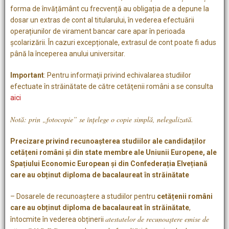
forma de învățământ cu frecvență au obligația de a depune la
dosar un extras de cont al titularului, în vederea efectuării
operațiunilor de virament bancar care apar în perioada
școlarizării. În cazuri excepționale, extrasul de cont poate fi adus
până la începerea anului universitar.
Important
: Pentru informaţii privind echivalarea studiilor
efectuate în străinătate de către cetăţenii români a se consulta
aici
Notă: prin „fotocopie” se înţelege o copie simplă, nelegalizată.
Precizare privind recunoașterea studiilor ale candidaților
cetățeni români și din state membre ale Uniunii Europene, ale
Spațiului Economic European și din Confederația Elvețiană
care au obținut diploma de bacalaureat în străinătate
– Dosarele de recunoaștere a studiilor pentru
cetățenii români
care au obținut diploma de bacalaureat în străinătate
,
atestatelor de recunoaștere emise de
întocmite în vederea obținerii