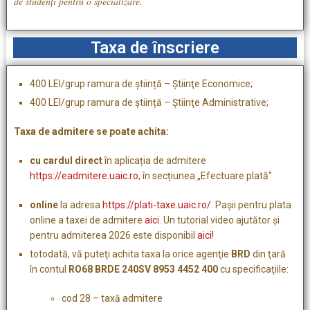
de studenți pentru o specializare.
Taxa de înscriere
400 LEI/grup ramura de știință – Ştiinţe Economice;
400 LEI/grup ramura de știință – Ştiinţe Administrative;
Taxa de admitere se poate achita:
cu cardul direct
în aplicația de admitere
https://eadmitere.uaic.ro
, în secțiunea „Efectuare plată”
online
la adresa
https://plati-taxe.uaic.ro/
. Paşii pentru plata
online a taxei de admitere
aici
. Un tutorial video ajutător și
pentru admiterea 2026 este disponibil
aici!
totodată, vă puteţi achita taxa la orice agenţie
BRD
din ţară
în contul
RO68 BRDE 240SV 8953 4452 400
cu specificaţiile:
cod 28 – taxă admitere