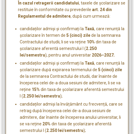
În cazul retragerii candidatului
, taxele de școlarizare se
restituie în conformitate cu prevederile
art. 24 din
Regulamentul de admitere
, după cum urmează:
candidaților admiși și confirmați la
Taxă
, care renunță la
școlarizare în termen de
5 (cinci) zile
de la semnarea
Contractului de studii, li se va reține
10%
din taxa de
școlarizare aferentă semestrului I (
2.250
lei/semestru
), pentru anul universitar
2026–2027
;
candidaților admiși și confirmați la
Taxă
, care renunță la
școlarizare după expirarea termenului de
5 (cinci) zile
de la semnarea Contractului de studii, dar înainte de
începerea celei de-a doua sesiuni de admitere, li se va
reține
15%
din taxa de școlarizare aferentă semestrului
I (
2.250 lei/semestru
);
candidaților admiși la învățământ cu frecvență, care se
retrag după începerea celei de-a doua sesiuni de
admitere, dar înainte de începerea anului universitar, li
se va reține
20%
din taxa de școlarizare aferentă
semestrului I (
2.250 lei/semestru
);