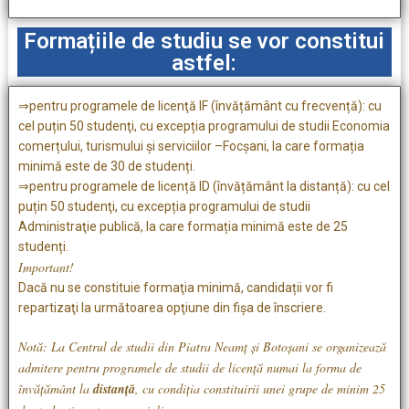
Formațiile de studiu se vor constitui
astfel:
⇒pentru programele de licenţă IF (învățământ cu frecvență): cu
cel puțin 50 studenţi, cu excepția programului de studii Economia
comerțului, turismului și serviciilor –Focșani, la care formația
minimă este de 30 de studenți.
⇒pentru programele de licență ID (învățământ la distanță): cu cel
puțin 50 studenţi, cu excepția programului de studii
Administraţie publică, la care formația minimă este de 25
studenți.
Important!
Dacă nu se constituie formaţia minimă, candidații vor fi
repartizaţi la următoarea opţiune din fișa de înscriere.
Notă: La Centrul de studii din Piatra Neamț şi Botoşani se organizează
admitere pentru programele de studii de licență numai la forma de
învățământ la
distanță
, cu condiția constituirii unei grupe de minim 25