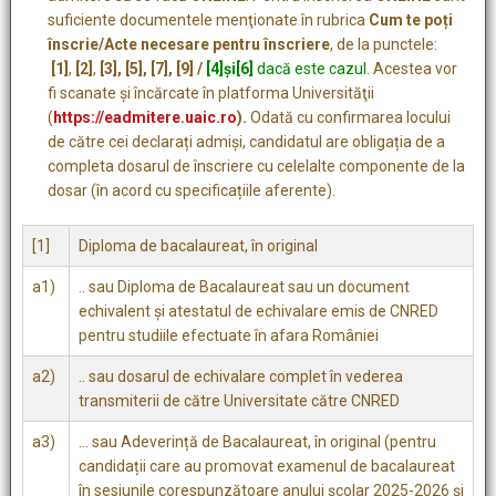
suficiente documentele menţionate în rubrica
Cum te poți
înscrie/Acte necesare pentru înscriere
, de la punctele:
[1]
,
[2]
,
[3]
, [5], [7],
[9] /
[4]şi[6]
dacă este cazul.
Acestea vor
fi scanate şi încărcate în platforma Universităţii
(
https://eadmitere.uaic.ro
).
Odată cu confirmarea locului
de către cei declarați admiși, candidatul are obligația de a
completa dosarul de înscriere cu celelalte componente de la
dosar (în acord cu specificațiile aferente).
[1]
Diploma de bacalaureat, în original
a1)
.. sau Diploma de Bacalaureat sau un document
echivalent și atestatul de echivalare emis de CNRED
pentru studiile efectuate în afara României
a2)
.. sau dosarul de echivalare complet în vederea
transmiterii de către Universitate către CNRED
a3)
… sau Adeverință de Bacalaureat, în original (pentru
candidații care au promovat examenul de bacalaureat
în sesiunile corespunzătoare anului școlar 2025-2026 și