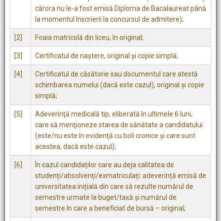
cărora nu le-a fost emisă Diploma de Bacalaureat până
la momentul înscrierii la concursul de admitere);
[2]
Foaia matricolă din liceu, în original;
[3]
Certificatul de naştere, original şi copie simplă;
[4]
Certificatul de căsătorie sau documentul care atestă
schimbarea numelui (dacă este cazul), original şi copie
simplă;
[5]
Adeverinţă medicală tip, eliberată în ultimele 6 luni,
care să menţioneze starea de sănătate a candidatului
(este/nu este în evidenţă cu boli cronice şi care sunt
acestea, dacă este cazul);
[6]
În cazul candidaților care au deja calitatea de
studenți/absolvenți/exmatriculați: adeverință emisă de
universitatea inițială din care să rezulte numărul de
semestre urmate la buget/taxă și numărul de
semestre în care a beneficiat de bursă – original;