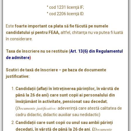
° cod 1231 licenţă IF;
° cod 2206 licenţă ID.
Este
foarte important ca plata să fie făcută pe numele
candidatului și pentru FEAA,
altfel, chitanţa nu va putea fi luată
în considerare.
Taxa de înscriere nu se restituie (
Art. 13(6) din Regulamentul
de admitere
)
Scutiri de taxă de înscriere – pe baza de documente
justificative:
Candidații (aflați în întreținerea părinților, în vârstă de
până la 26 de ani) care sunt copii ai personalului din
învățământ în activitate, pensionat sau decedat
;
Documente justificative:
(
adeverință care atestă calitatea de
cadru didactic, didactic auxiliar sau nedidactic)
Candidații care sunt copii cu unul sau ambii părinți
Documente
decedați, în vârstă de până la 26 de ani. (