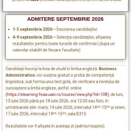
ADMITERE SEPTEMBRIE 2026
1-3 septembrie 2026 –
Înscrierea candidaților:
4
-9 septembrie 2026 –
Selecția candidaților, afișarea
rezultatelor pentru toate tururile de confirmări (după un
calendar stabilit de fiecare facultate)
Candidații înscriși la linia de studii în limba engleză:
Business
Administration
, vor susține gratuit o probă de competență
lingvistică, sub forma unui test grilă, de verificare a nivelului de
cunoaștere a limbii engleze, astfel: online
(https://elearning.feaa.uaic.ro/course/view.php?id=108)
, de luni,
13 iulie 2026 până pe 18 iulie 2026, ora 12:00 sau fizic, în
următoarele zile: marți, 14 iulie 2026, intervalul 14⁰⁰-15⁰⁰ și vineri,
17 iulie 2026, intervalul 14⁰⁰-15⁰⁰, sala B313.
Rezultatele vor fi afișate în aceeași zi (admis/respins).