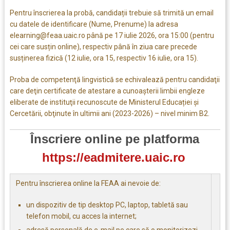
Pentru înscrierea la probă, candidații trebuie să trimită un email
cu datele de identificare (Nume, Prenume) la adresa
elearning@feaa.uaic.ro până pe 17 iulie 2026, ora 15:00 (pentru
cei care susțin online), respectiv până în ziua care precede
susținerea fizică (12 iulie, ora 15, respectiv 16 iulie, ora 15).
Proba de competenţă lingvistică se echivalează pentru candidaţii
care deţin certificate de atestare a cunoașterii limbii engleze
eliberate de instituţii recunoscute de Ministerul Educației şi
Cercetării, obţinute în ultimii ani (2023-2026) – nivel minim B2.
Înscriere online pe platforma
https://eadmitere.uaic.ro
Pentru înscrierea online la FEAA ai nevoie de:
un dispozitiv de tip desktop PC, laptop, tabletă sau
telefon mobil, cu acces la internet;
adresă personală de e-mail pe care să o monitorizezi