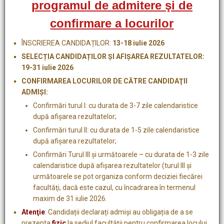
programul de admitere şi de
confirmare a locurilor
ÎNSCRIEREA CANDIDAȚILOR:
13-18 iulie 2026
SELECȚIA CANDIDAȚILOR ȘI AFIȘAREA REZULTATELOR:
19-31 iulie 2026
CONFIRMAREA LOCURILOR DE CĂTRE CANDIDAŢII
ADMIŞI:
Confirmări turul I: cu durata de 3-7 zile calendaristice
după afişarea rezultatelor;
Confirmări turul II: cu durata de 1-5 zile calendaristice
după afişarea rezultatelor;
Confirmări Turul III şi următoarele – cu durata de 1-3 zile
calendaristice după afişarea rezultatelor (turul III şi
următoarele se pot organiza conform deciziei fiecărei
facultăţi, dacă este cazul, cu încadrarea în termenul
maxim de 31 iulie 2026.
Atenţie
: Candidații declarați admiși au obligația de a se
prezenta
fizic
la sediul facultății pentru confirmarea locului.