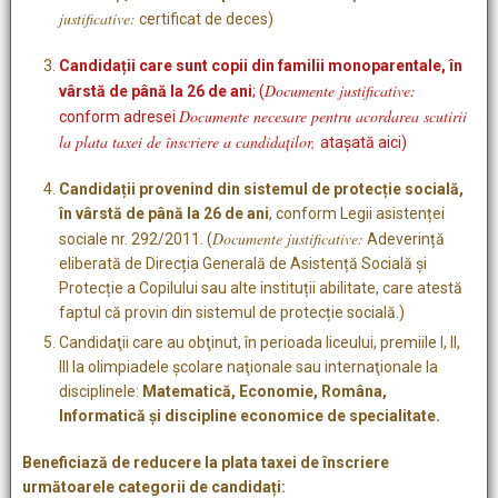
justificative:
certificat de deces)
Candidații care sunt copii din familii monoparentale, în
Documente justificative:
vârstă de până la 26 de ani
; (
Documente necesare pentru acordarea scutirii
conform adresei
la plata taxei de înscriere a candidaților,
ataşată aici)
Candidații provenind din sistemul de protecție socială,
în vârstă de până la 26 de ani
, conform Legii asistenței
Documente justificative:
sociale nr. 292/2011. (
Adeverință
eliberată de Direcția Generală de Asistență Socială și
Protecție a Copilului sau alte instituții abilitate, care atestă
faptul că provin din sistemul de protecție socială.)
Candidaţii care au obţinut, în perioada liceului, premiile I, II,
III la olimpiadele şcolare naţionale sau internaţionale la
disciplinele:
Matematică, Economie, Româna,
Informatică şi discipline economice de specialitate.
Beneficiază de reducere la plata taxei de înscriere
următoarele categorii de candidați: