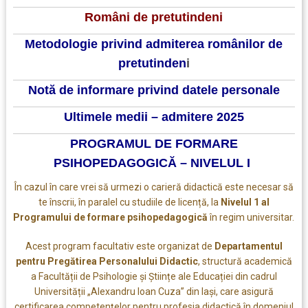
Români de pretutindeni
Metodologie privind admiterea românilor de
pretutinden
i
Notă de informare privind datele personale
Ultimele medii – admitere 2025
PROGRAMUL DE FORMARE
PSIHOPEDAGOGICĂ – NIVELUL I
În cazul în care vrei să urmezi o carieră didactică este necesar să
te înscrii, în paralel cu studiile de licență, la
Nivelul 1 al
Programului de formare psihopedagogică
în regim universitar.
Acest program facultativ este organizat de
Departamentul
pentru Pregătirea Personalului Didactic
, structură academică
a Facultății de Psihologie și Științe ale Educației din cadrul
Universității „Alexandru Ioan Cuza” din Iași, care asigură
certificarea competențelor pentru profesia didactică în domeniul