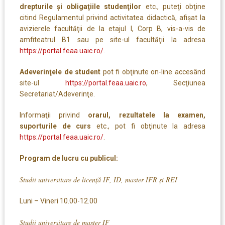
drepturile şi obligaţiile studenţilor
etc., puteţi obţine
citind Regulamentul privind activitatea didactică, afişat la
avizierele facultăţii de la etajul I, Corp B, vis-a-vis de
amfiteatrul B1 sau pe site-ul facultăţii la adresa
https://portal.feaa.uaic.ro/.
Adeverinţele de student
pot fi obţinute on-line accesând
site-ul
https://portal.feaa.uaic.ro​
, Secţiunea
Secretariat/Adeverinţe.
Informaţii privind
orarul, rezultatele la examen,
suporturile de curs
etc., pot fi obţinute la adresa
https://portal.feaa.uaic.ro/
.
Program de lucru cu publicul:
Studii universitare de licență IF, ID, master IFR și REI
Luni – Vineri 10.00-12.00
Studii universitare de master IF