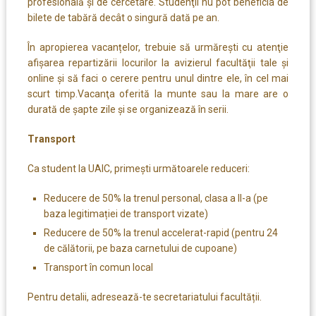
profesională şi de cercetare. Studenţii nu pot beneficia de
bilete de tabără decât o singură dată pe an.
În apropierea vacanțelor, trebuie să urmărești cu atenţie
afişarea repartizării locurilor la avizierul facultăţii tale și
online şi să faci o cerere pentru unul dintre ele, în cel mai
scurt timp.Vacanţa oferită la munte sau la mare are o
durată de şapte zile şi se organizează în serii.
Transport
Ca student la UAIC, primești următoarele reduceri:
Reducere de 50% la trenul personal, clasa a II-a (pe
baza legitimației de transport vizate)
Reducere de 50% la trenul accelerat-rapid (pentru 24
de călătorii, pe baza carnetului de cupoane)
Transport în comun local
Pentru detalii, adresează-te secretariatului facultății.