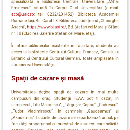
specializată a Bibliotecii Centrale Universitare „Mihai
Eminescu”, situată în Corpul C al Universităţii (e-mail:
eco@uaic.ro
; tel.: 0232/201452), Biblioteca Academiei
Române Iaşi, Bd. Carol I, 8; Biblioteca Judeţeană „Gheorghe
Asachi”,
https://www.bjiasi.ro/
, Bd. Ștefan cel Mare și Sfânt
nr. 10 (Clădirea Galeriile Ștefan cel Mare, etaj).
În afara bibliotecilor existente în facultate, studenţii au
acces la bibliotecile Centrului Cultural Francez, Consiliului
Britanic şi Centrului Cultural German, toate amplasate în
apropierea Universităţii.
Spaţii de cazare şi masă
Universitatea deţine spaţii de cazare în mai multe
campusuri din oraş. Studenţii FEAA pot fi cazaţi în
complexul „Titu Maiorescu”, „Târguşor Copou”, „Codrescu”,
„Tudor Vladimirescu”, în căminele „Gaudeamus” şi
„Akademos”. Locurile de cazare se repartizează anual, pe
facultăţi, proporţional cu numărul de studenţi care solicită