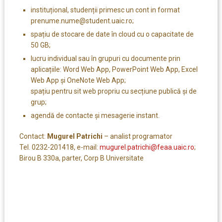
instituțional, studenții primesc un cont in format
prenume.nume@student.uaic.ro;
spațiu de stocare de date în cloud cu o capacitate de
50 GB;
lucru individual sau în grupuri cu documente prin
aplicațiile: Word Web App, PowerPoint Web App, Excel
Web App și OneNote Web App;
spațiu pentru sit web propriu cu secțiune publică și de
grup;
agendă de contacte și mesagerie instant.
Contact:
Mugurel Patrichi
– analist programator
Tel. 0232-201418, e-mail:
mugurel.patrichi@feaa.uaic.ro
;
Birou B 330a, parter, Corp B Universitate