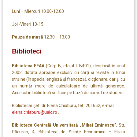
Luni – Miercuri 10.00-12.00
Joi -Vineri 13-15
Pauza de masă
12.30 – 13.00
Biblioteci
Biblioteca FEAA
(Corp B, etajul I, B401), deschisă în anul
2002, dotată aproape exclusiv cu cărţi şi reviste în limbi
străine (în special engleză şi franceză), dicţionare, dar şi cu
un număr mare de calculatoare de ultimă generaţie.
Accesul în bibliotecă se face pe bază de carnet de student.
Bibliotecar şef: dr. Elena Chiaburu, tel.: 201652, e-mail:
elena.chiaburu@uaic.ro
.
Biblioteca Centrală Universitară „Mihai Eminescu”
, Str.
Păcurari, 4; Biblioteca de Ştiinţe Economice – Filiala