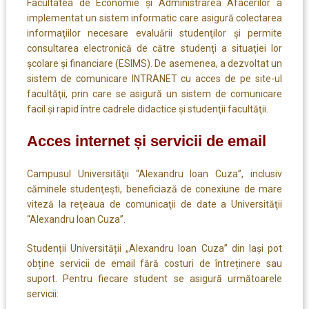
Facultatea de Economie şi Administrarea Afacerilor a
implementat un sistem informatic care asigură colectarea
informaţiilor necesare evaluării studenţilor şi permite
consultarea electronică de către studenţi a situaţiei lor
şcolare şi financiare (ESIMS). De asemenea, a dezvoltat un
sistem de comunicare INTRANET cu acces de pe site-ul
facultăţii, prin care se asigură un sistem de comunicare
facil şi rapid între cadrele didactice şi studenţii facultăţii.
Acces internet și servicii de email
Campusul Universităţii “Alexandru Ioan Cuza”, inclusiv
căminele studenţeşti, beneficiază de conexiune de mare
viteză la reţeaua de comunicaţii de date a Universităţii
“Alexandru Ioan Cuza”.
Studenții Universității „Alexandru Ioan Cuza” din Iași pot
obține servicii de email fără costuri de întreținere sau
suport. Pentru fiecare student se asigură următoarele
servicii: