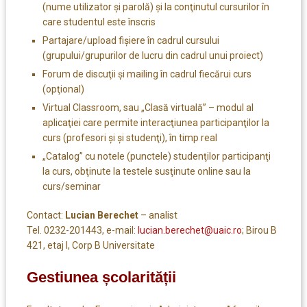
(nume utilizator şi parolă) şi la conţinutul cursurilor în
care studentul este înscris
Partajare/upload fişiere în cadrul cursului
(grupului/grupurilor de lucru din cadrul unui proiect)
Forum de discuţii şi mailing în cadrul fiecărui curs
(opţional)
Virtual Classroom, sau „Clasă virtuală” – modul al
aplicaţiei care permite interacţiunea participanţilor la
curs (profesori şi şi studenţi), în timp real
„Catalog” cu notele (punctele) studenţilor participanţi
la curs, obţinute la testele susţinute online sau la
curs/seminar
Contact:
Lucian Berechet
– analist
Tel. 0232-201443, e-mail:
lucian.berechet@uaic.ro
; Birou B
421, etaj I, Corp B Universitate
Gestiunea școlarității