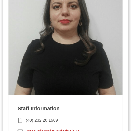
Staff Information
(40) 232 20 1569
anca.afloarei.nucu[at]uaic.ro