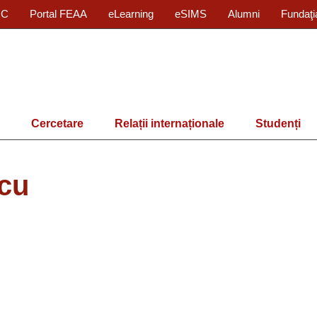
IC
Portal FEAA
eLearning
eSIMS
Alumni
Fundaţi
Cercetare
Relații internaționale
Studenți
scu