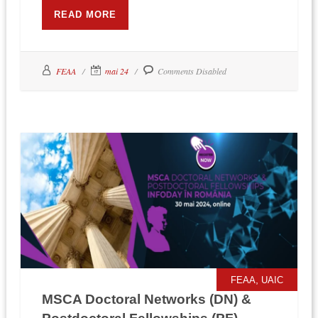
READ MORE
FEAA
mai 24
Comments Disabled
,
FEAA
UAIC
MSCA Doctoral Networks (DN) &