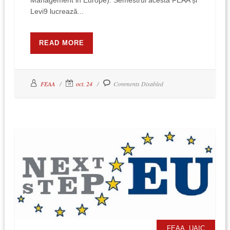
Levi9 lucrează...
READ MORE
FEAA
oct. 24
Comments Disabled
,
FEAA
UAIC