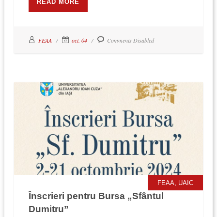
READ MORE
FEAA
oct. 04
Comments Disabled
,
FEAA
UAIC
Înscrieri pentru Bursa „Sfântul
Dumitru”