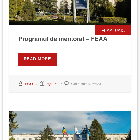
,
FEAA
UAIC
Programul de mentorat – FEAA
READ MORE
FEAA
sept. 27
Comments Disabled