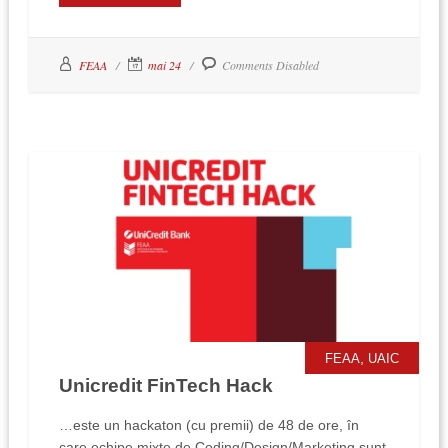
FEAA
mai 24
Comments Disabled
,
FEAA
UAIC
Unicredit FinTech Hack
…este un hackaton (cu premii) de 48 de ore, în
care echipe mixte de Coding/Design/Marketing sunt