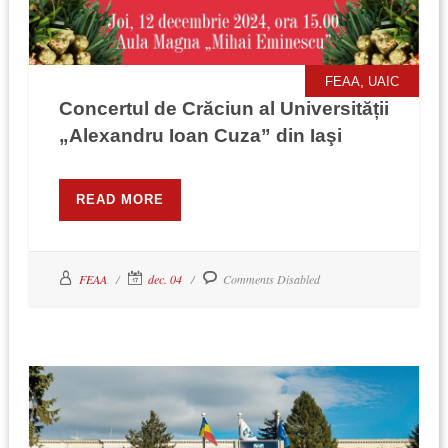
,
FEAA
UAIC
Concertul de Crăciun al Universității
„Alexandru Ioan Cuza” din Iaşi
READ MORE
FEAA
dec. 04
Comments Disabled