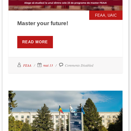
,
FEAA
UAIC
Master your future!
READ MORE
FEAA
mai 13
Comments Disabled