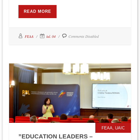
READ MORE
FEAA
iul. 04
Comments Disabled
,
FEAA
UAIC
”EDUCATION LEADERS –