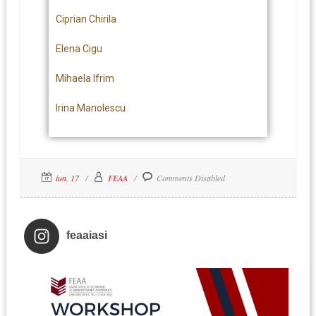
Ciprian Chirila
Elena Cigu
Mihaela Ifrim
Irina Manolescu
iun. 17
FEAA
Comments Disabled
feaaiasi