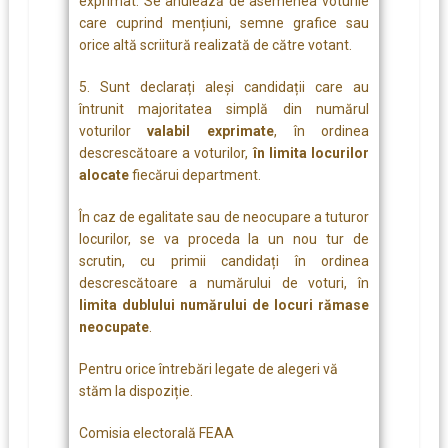
exprimat. Se anulează de asemenea voturile
care cuprind mențiuni, semne grafice sau
orice altă scriitură realizată de către votant.
5. Sunt declarați aleși candidații care au
întrunit majoritatea simplă din numărul
voturilor
valabil exprimate
, în ordinea
descrescătoare a voturilor,
în limita locurilor
alocate
fiecărui department.
În caz de egalitate sau de neocupare a tuturor
locurilor, se va proceda la un nou tur de
scrutin, cu primii candidați în ordinea
descrescătoare a numărului de voturi, în
limita dublului numărului de locuri rămase
neocupate
.
Pentru orice întrebări legate de alegeri vă
stăm la dispoziție.
Comisia electorală FEAA