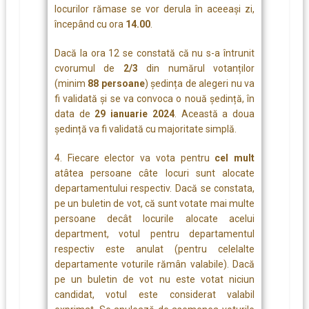
locurilor rămase se vor derula în aceeași zi,
începând cu ora
14.00
.
Dacă la ora 12 se constată că nu s-a întrunit
cvorumul de
2/3
din numărul votanților
(minim
88 persoane
) ședința de alegeri nu va
fi validată și se va convoca o nouă ședință, în
data de
29 ianuarie 2024
. Această a doua
ședință va fi validată cu majoritate simplă.
4. Fiecare elector va vota pentru
cel mult
atâtea persoane câte locuri sunt alocate
departamentului respectiv. Dacă se constata,
pe un buletin de vot, că sunt votate mai multe
persoane decât locurile alocate acelui
department, votul pentru departamentul
respectiv este anulat (pentru celelalte
departamente voturile rămân valabile). Dacă
pe un buletin de vot nu este votat niciun
candidat, votul este considerat valabil