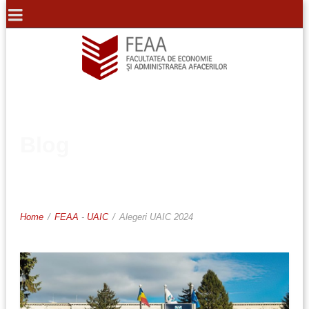
Blog
Home
/
FEAA
-
UAIC
/
Alegeri UAIC 2024