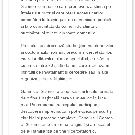
Science, competiție care promovează știința pe
înțelesul tuturor și care oferă acces tinerilor
cercetători la traininguri de comunicare publică
și la o comunitate de oameni de știință și
susținători ai științei din toate domeniile.
Proiectul se adresează studenților, masteranzilor
şi doctoranzilor români, precum și cercetătorilor,
cadrelor didactice și altor specialiști, cu vârsta
cuprinsă între 20 și 35 de ani, care lucrează în
instituții de învățământ și cercetare sau în alte
organizații cu profil științific.
Games of Science are opt sesiuni locale, urmate
de o finală naţională care va avea loc în luna
mai. Pe parcursul trainingului, participanții
descoperă împreună cum pot explica pe scurt și
clar idei și procese complexe. Concursul Games
of Science este un format original și are scopul
de a-i familiariza pe tinerii cercetători cu