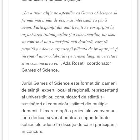
„La a treia ediţie ne aşteptăm ca Games of Science să
fie mai mare, mai divers, mai interesant ca până
acum. Participanţii din anii trecuţi ne vor sprijini la
organizarea trainingurilor și a concursurilor, iar asta
va contribui la o atmosferă mai destinsă, care să
permită nu doar o experienţă plăcută de învăţare, ci şi
începutul unor colaborări pe termen lung, în cercetare
şi în comunicarea ei.”
, Ada Roseti, coordonator
Games of Science.
Juriul Games of Science este format din oameni
de știință, experți locali și regionali, reprezentanți
ai universităților, comunicatori de știință și
susținători ai comunicării științei din multiple
domenii. Fiecare etapă a proiectului va avea un
juriu dedicat și variat pentru a cuprinde toate
subiectele aduse în discuție de către participanții
în concurs.