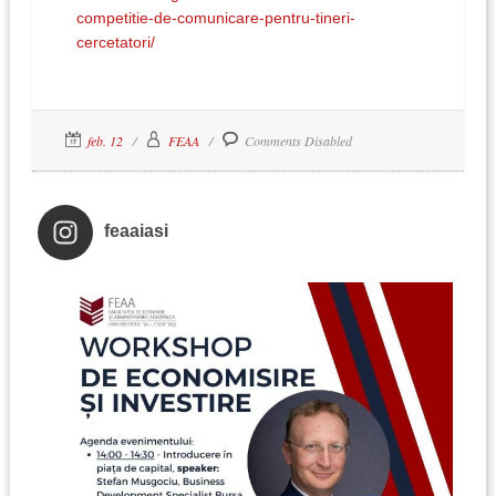
competitie-de-comunicare-pentru-tineri-
cercetatori/
feb. 12
FEAA
Comments Disabled
feaaiasi