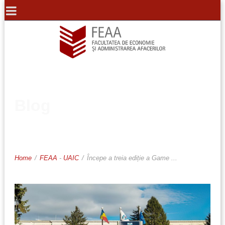
Blog
Home
/
FEAA
-
UAIC
/
Începe a treia ediție a Game ...