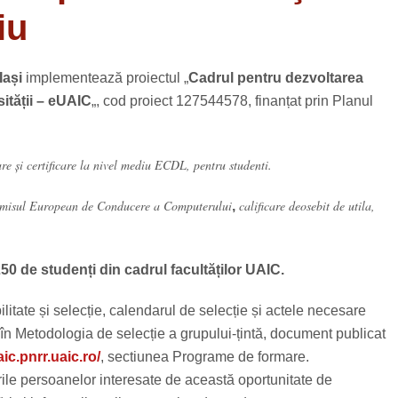
iu
Iași
implementează proiectul „
Cadrul pentru dezvoltarea
ității – eUAIC
„, cod proiect 127544578, finanțat prin Planul
are și certificare la nivel mediu ECDL, pentru studenti.
misul European de Conducere a Computerului
calificare deosebit de utila,
,
n 250 de studenți din cadrul facultăților UAIC.
ilitate și selecție, calendarul d​​​e selecție și actele necesare
n Metodologia de selecție a grupului-țintă, document publicat
aic.pnrr.uaic.ro/
, sectiunea Programe de formare.
rile persoanelor interesate de această oportunitate de