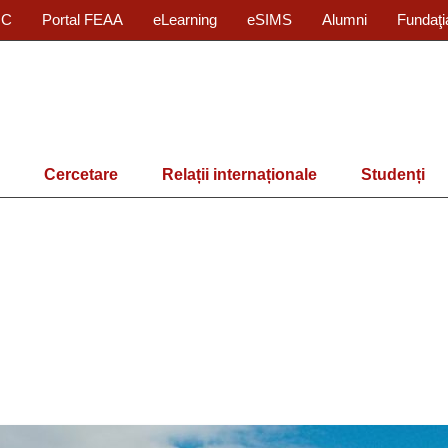
IC
Portal FEAA
eLearning
eSIMS
Alumni
Fundaţi
Cercetare
Relații internaționale
Studenți