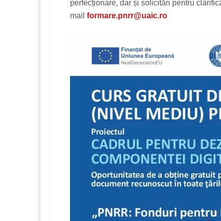
perfecționare, dar și solicitări pentru clarifi
mail
formare.pnrr@uaic.ro​