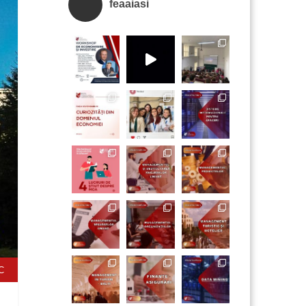
feaaiasi
C