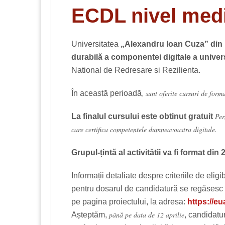
ECDL nivel med
Universitatea
„Alexandru Ioan Cuza” din 
durabilă a componentei digitale a univers
National de Redresare si Rezilienta.
, sunt oferite cursuri de form
În această perioadă
Per
La finalul cursului este obtinut gratuit
care certifica competentele dumneavoastra digitale.
Grupul-țintă al activitătii va fi format di
Informații detaliate despre criteriile de eligib
pentru dosarul de candidatură se regăsesc î
pe pagina proiectului, la adresa:
https://eu
până pe data de 12 aprilie
Așteptăm,
, candidatu