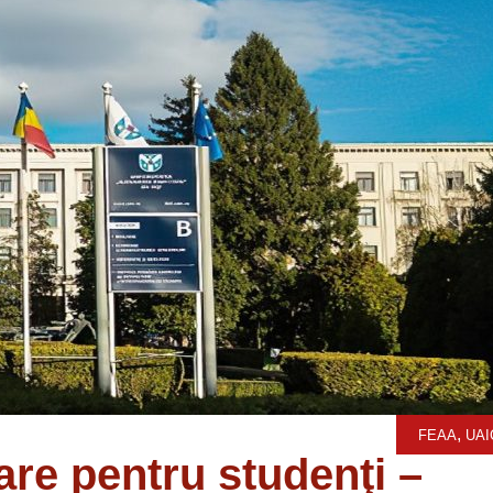
,
FEAA
UAI
are pentru studenţi –