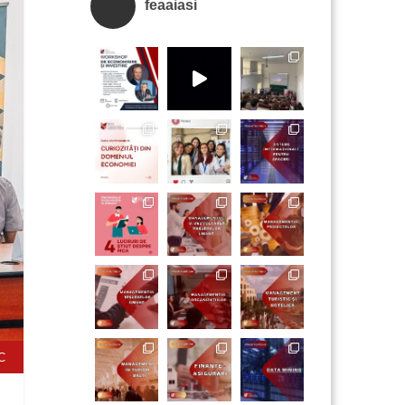
feaaiasi
C