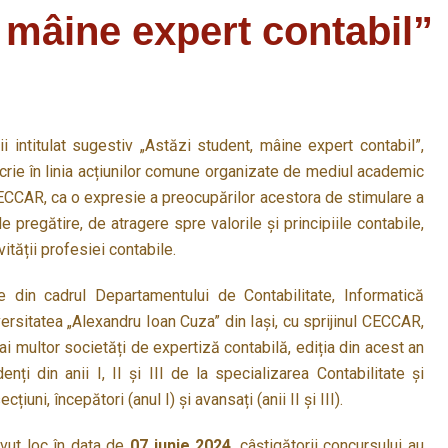
 mâine expert contabil”
ii intitulat sugestiv „Astăzi student, mâine expert contabil”,
scrie în linia acțiunilor comune organizate de mediul academic
CECCAR, ca o expresie a preocupărilor acestora de stimulare a
de pregătire, de atragere spre valorile și principiile contabile,
ității profesiei contabile.
e din cadrul Departamentului de Contabilitate, Informatică
ersitatea „Alexandru Ioan Cuza” din Iași, cu sprijinul CECCAR,
mai multor societăți de expertiză contabilă, ediția din acest an
ți din anii I, II și III de la specializarea Contabilitate și
uni, începători (anul I) și avansați (anii II și III).
avut loc în data de
07 iunie 2024
, câștigătorii concursului au