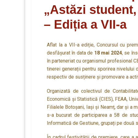
„Astăzi student,
– Ediția a VII-a
Aflat la a VII-a ediție, Concursul cu prem
desfășurat în data de
18 mai 2024
, se în
în parteneriat cu organismul profesional 
tinerei generații pentru sporirea nivelului 
respectiv de susținere și promovare a activ
Organizată de colectivul de Contabilitat
Economică și Statistică (CIES), FEAA, Univ
Filialele Botoșani, Iași și Neamț, dar și a 
s-a bucurat de participarea a 58 de studen
Informatică de Gestiune, grupați pe două secți
În cadrul festivității de premiere, care a 