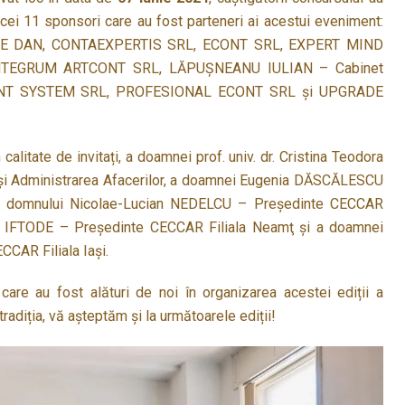
ei 11 sponsori care au fost parteneri ai acestui eveniment:
E DAN, CONTAEXPERTIS SRL, ECONT SRL, EXPERT MIND
NTEGRUM ARTCONT SRL, LĂPUŞNEANU IULIAN – Cabinet
CONT SYSTEM SRL, PROFESIONAL ECONT SRL şi UPGRADE
calitate de invitați, a doamnei prof. univ. dr. Cristina Teodora
și Administrarea Afacerilor, a doamnei Eugenia DĂSCĂLESCU
 a domnului Nicolae-Lucian NEDELCU – Preşedinte CECCAR
ta IFTODE – Preşedinte CECCAR Filiala Neamţ şi a doamnei
CCAR Filiala Iași.
are au fost alături de noi în organizarea acestei ediții a
tradiția, vă așteptăm și la următoarele ediții!