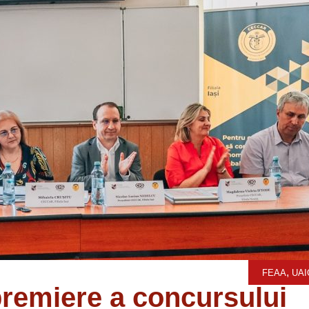
,
FEAA
UAI
premiere a concursului