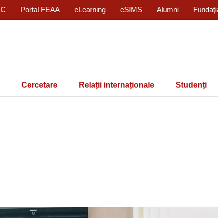
IC
Portal FEAA
eLearning
eSIMS
Alumni
Fundaţi
Cercetare
Relații internaționale
Studenți