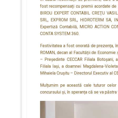
fost recompensați cu premii acordate de c
BIROU EXPERT CONTABIL CREŢU VASIL
SRL, EXPROM SRL, HIDROTERM SA, I
Expertiză Contabilă, MICRO ACTION 
CONTA SYSTEM 360.
Festivitatea a fost onorată de prezența, în 
ROMAN, decan al Facultății de Economie 
– Preşedinte CECCAR Filiala Botoşani,
Filiala Iaşi, a doamnei Magdalena-Viole
Mihaiela Crușitu – Directorul Executiv al CE
Mulțumim pe această cale tuturor celor c
concursului și, în speranța că se va păstra 