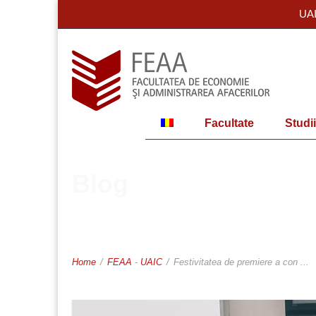
UA
Facultate
Studii
Blog
Home
/
FEAA
-
UAIC
/
Festivitatea de premiere a con ...