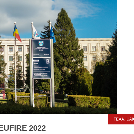
,
FEAA
UAI
 EUFIRE 2022