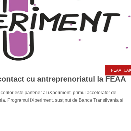
,
FEAA
UAI
 contact cu antreprenoriatul la FEAA
erilor este partener al iXperiment, primul accelerator de
ânia. Programul iXperiment, susținut de Banca Transilvania și