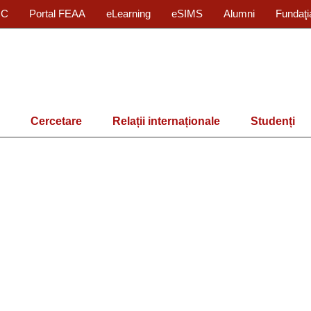
IC
Portal FEAA
eLearning
eSIMS
Alumni
Fundaţi
Cercetare
Relații internaționale
Studenți