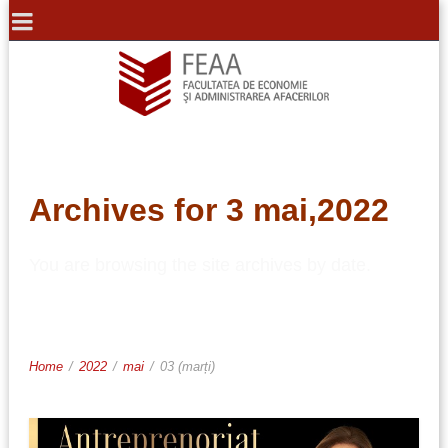
Archives for 3 mai,2022
You are browsing the site archives by date.
Home
/
2022
/
mai
/
03 (marți)