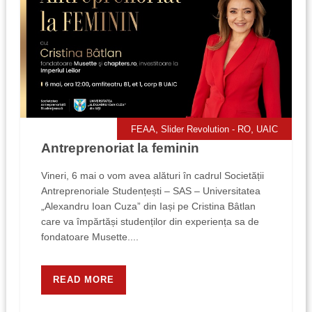
,
,
FEAA
Slider Revolution - RO
UAIC
Antreprenoriat la feminin
Vineri, 6 mai o vom avea alături în cadrul Societății
Antreprenoriale Studențești – SAS – Universitatea
„Alexandru Ioan Cuza” din Iași pe Cristina Bâtlan
care va împărtăși studenților din experiența sa de
fondatoare Musette....
READ MORE