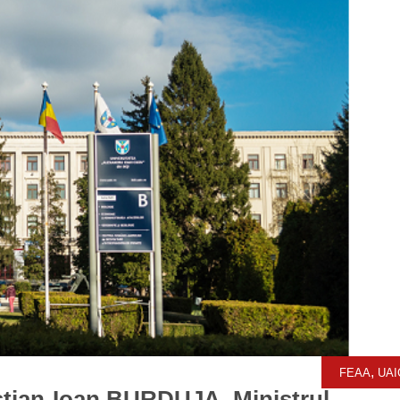
,
FEAA
UAI
stian-Ioan BURDUJA, Ministrul