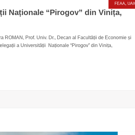
,
FEAA
UAI
ții Naționale “Pirogov” din Vinița,
ra ROMAN, Prof. Univ. Dr., Decan al Facultății de Economie și
elegații a Universității Naționale “Pirogov” din Vinița,