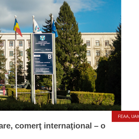
,
FEAA
UAI
zare, comerţ internaţional – o