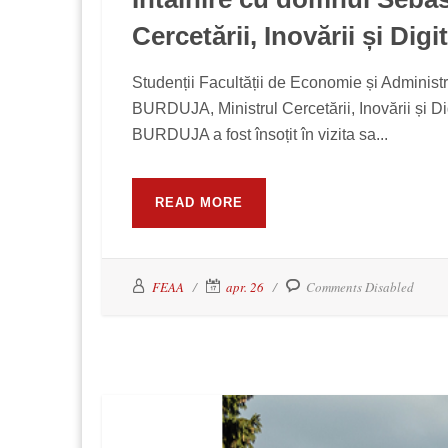
Cercetării, Inovării și Digit
Studenții Facultății de Economie și Administr
BURDUJA, Ministrul Cercetării, Inovării și 
BURDUJA a fost însoțit în vizita sa...
READ MORE
FEAA
apr. 26
Comments Disabled