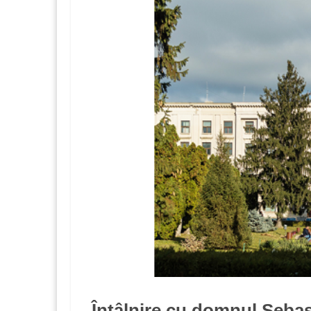
Întâlnire cu domnul Seba