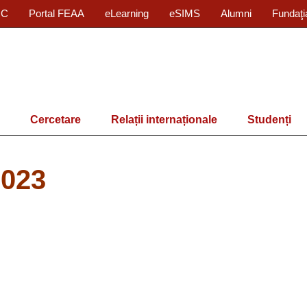
IC
Portal FEAA
eLearning
eSIMS
Alumni
Fundaţi
Cercetare
Relații internaționale
Studenți
2023