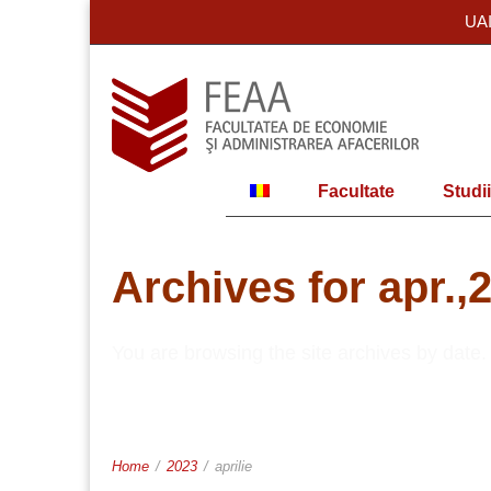
UA
Facultate
Studii
Archives for apr.,
You are browsing the site archives by date.
Home
/
2023
/
aprilie