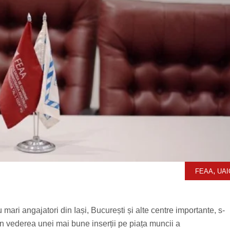
,
FEAA
UAI
cu mari angajatori din Iași, București și alte centre importante, s-
i în vederea unei mai bune inserții pe piața muncii a