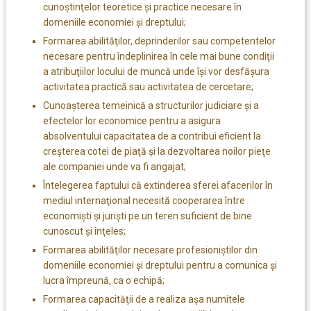
cunoştinţelor teoretice şi practice necesare în
domeniile economiei şi dreptului;
Formarea abilităţilor, deprinderilor sau competentelor
necesare pentru îndeplinirea în cele mai bune condiţii
a atribuţiilor locului de muncă unde îşi vor desfăşura
activitatea practică sau activitatea de cercetare;
Cunoaşterea temeinică a structurilor judiciare şi a
efectelor lor economice pentru a asigura
absolventului capacitatea de a contribui eficient la
creşterea cotei de piaţă şi la dezvoltarea noilor pieţe
ale companiei unde va fi angajat;
Întelegerea faptului că extinderea sferei afacerilor în
mediul internaţional necesită cooperarea între
economişti şi jurişti pe un teren suficient de bine
cunoscut şi înţeles;
Formarea abilităţilor necesare profesioniştilor din
domeniile economiei şi dreptului pentru a comunica şi
lucra împreună, ca o echipă;
Formarea capacităţii de a realiza aşa numitele