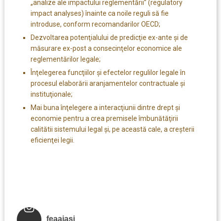
„analize ale impactului reglementării” (regulatory
impact analyses) înainte ca noile reguli să fie
introduse, conform recomandarilor OECD;
Dezvoltarea potenţialului de predicţie ex-ante şi de
măsurare ex-post a consecinţelor economice ale
reglementărilor legale;
Înţelegerea funcţiilor şi efectelor regulilor legale în
procesul elaborării aranjamentelor contractuale şi
instituţionale;
Mai buna înţelegere a interacţiunii dintre drept şi
economie pentru a crea premisele îmbunătăţirii
calitătii sistemului legal şi, pe această cale, a creşterii
eficienţei legii.
feaaiasi