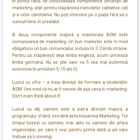
În primul rând, se consolidează componenta cercetări de
marketing, atât pentru stăpânirea metodelor calitative, cât
şi a celor cantitative. Nu poţi interveni pe o piaţă fără să o
cunoşti bine, în prealabil.
A doua componentă majoră a masterului ASM este
comunicarea de marketing. Un bun marketer este în mod
obligatoriu un bun comunicator, inclusiv în 2-3 limbi străine.
Pentru că stăpâneşti deja limba engleză, acum urmează
limba germană. Nu se ştie care va fi cea mai puternică
economie în următorii 5-10 ani (!).
Lucrul cu cifre – a treia direcţie de formare a studenţilor
ASM. Unii cred că nu ar fi nevoie de aşa ceva în marketing.
Don’t even think about it!
Lucrul cu alţi oameni este a patra direcţie majoră a
programului. Vrând, nevrând asta înseamnă Marketing. Tot
timpul lucrezi cu oameni, mai ales cu oameni din afara
organizaţiei, pe care îi vezi pentru prima dată şi pe care
trebuie să îi convingi.