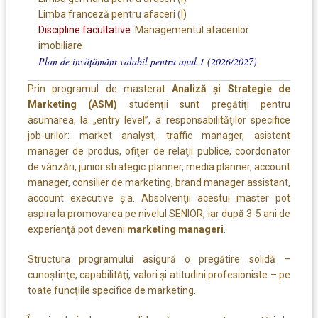
Limba franceză pentru afaceri (I)
Discipline facultative
:
Managementul afacerilor
imobiliare
Plan de învățământ valabil pentru anul 1 (2026/2027)
Prin programul de masterat
Analiză şi Strategie de
Marketing (ASM)
studenţii sunt pregătiţi pentru
asumarea, la „entry level”, a responsabilităţilor specifice
job-urilor: market analyst, traffic manager, asistent
manager de produs, ofiţer de relaţii publice, coordonator
de vânzări, junior strategic planner, media planner, account
manager, consilier de marketing, brand manager assistant,
account executive ş.a. Absolvenţii acestui master pot
aspira la promovarea pe nivelul SENIOR, iar după 3-5 ani de
experienţă pot deveni
marketing manageri
.
Structura programului asigură o pregătire solidă –
cunoştinţe, capabilităţi, valori şi atitudini profesioniste – pe
toate funcţiile specifice de marketing.