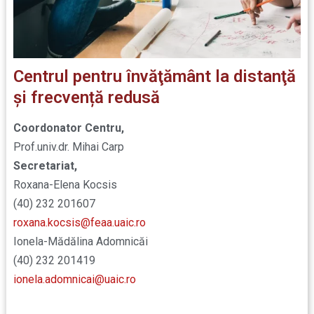
Centrul pentru învăţământ la distanţă
și frecvență redusă
Coordonator Centru,
Prof.univ.dr. Mihai Carp
Secretariat,
Roxana-Elena Kocsis
(40) 232 201607
roxana.kocsis@feaa.uaic.ro
Ionela-Mădălina Adomnicăi
(40) 232 201419
ionela.adomnicai@uaic.ro