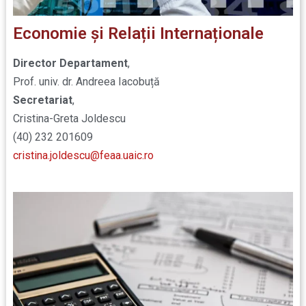
Economie și Relații Internaționale
Director Departament
,
Prof. univ. dr. Andreea Iacobuță
Secretariat
,
Cristina-Greta Joldescu
(40) 232 201609
cristina.joldescu@feaa.uaic.ro