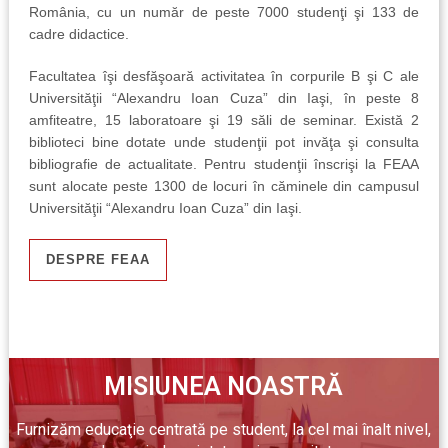
România, cu un număr de peste 7000 studenţi şi 133 de
Astf
cadre didactice.
engl
Facultatea îşi desfăşoară activitatea în corpurile B şi C ale
în l
Universităţii “Alexandru Ioan Cuza” din Iaşi, în peste 8
fran
amfiteatre, 15 laboratoare şi 19 săli de seminar. Există 2
biblioteci bine dotate unde studenţii pot invăţa şi consulta
A
bibliografie de actualitate. Pentru studenţii înscrişi la FEAA
sunt alocate peste 1300 de locuri în căminele din campusul
Universităţii “Alexandru Ioan Cuza” din Iaşi.
DESPRE FEAA
MISIUNEA NOASTRĂ
Furnizăm educaţie centrată pe student, la cel mai înalt nivel,