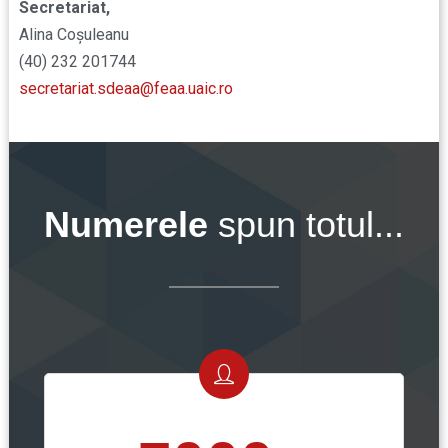
Secretariat,
Alina Coșuleanu
(40) 232 201744
secretariat.sdeaa@feaa.uaic.ro
Numerele
spun totul...