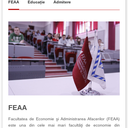
FEAA
Educație
Admitere
FEAA
Pr
Facultatea de Economie şi Administrarea Afacerilor (FEAA)
Facu
este una din cele mai mari facultăţi de economie din
3 ni