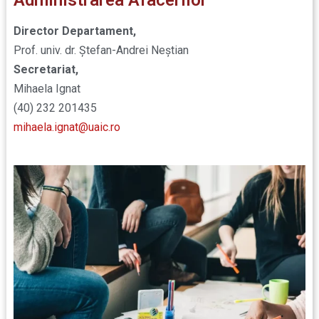
Administrarea Afacerilor
Director Departament,
Prof. univ. dr. Ştefan-Andrei Neştian
Secretariat,
Mihaela Ignat
(40) 232 201435
mihaela.ignat@uaic.ro