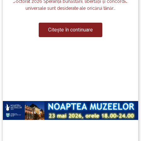
Doctorat 2026 Speranța bunăstării, libertății și concordiei
universale sunt desiderate ale oricărui tânăr…
Citește în continuare