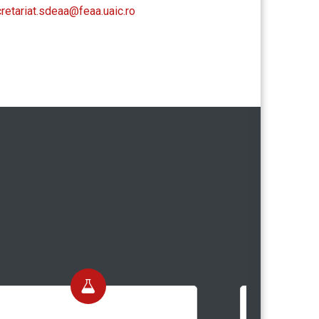
retariat.sdeaa@feaa.uaic.ro