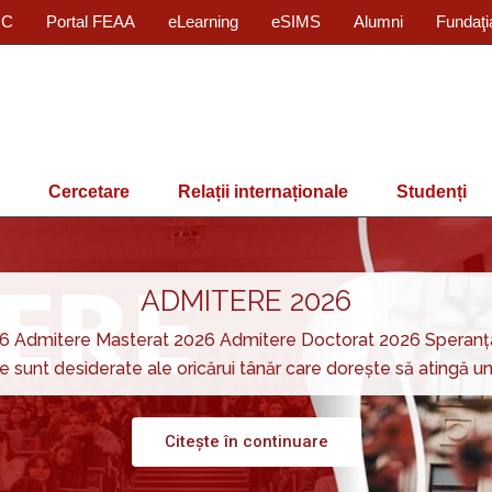
IC
Portal FEAA
eLearning
eSIMS
Alumni
Fundaţi
Cercetare
Relații internaționale
Studenți
ADMITERE 2026
 Admitere Masterat 2026 Admitere Doctorat 2026 Speranța bun
e sunt desiderate ale oricărui tânăr care dorește să atingă u
Citește în continuare