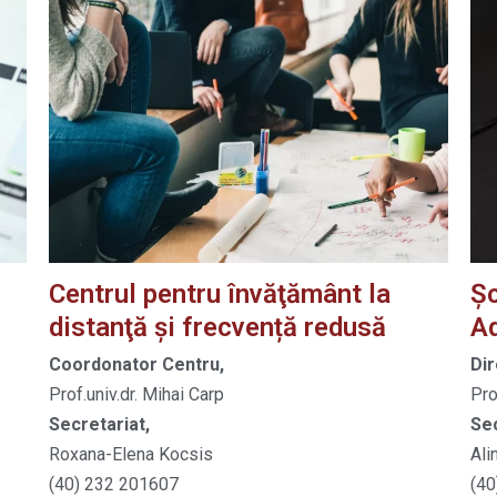
Centrul pentru învăţământ la
Şc
distanţă și frecvență redusă
Ad
Coordonator Centru,
Di
Prof.univ.dr. Mihai Carp
Pro
Secretariat,
Sec
Roxana-Elena Kocsis
Ali
(40) 232 201607
(40