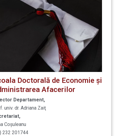
oala Doctorală de Economie şi
ministrarea Afacerilor
rector Departament,
f. univ. dr. Adriana Zaiţ
retariat,
na Coșuleanu
) 232 201744