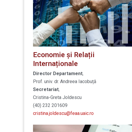
Economie și Relații
Internaționale
Director Departament
,
Prof. univ. dr. Andreea Iacobuță
Secretariat
,
Cristina-Greta Joldescu
(40) 232 201609
cristina.joldescu@feaa.uaic.ro