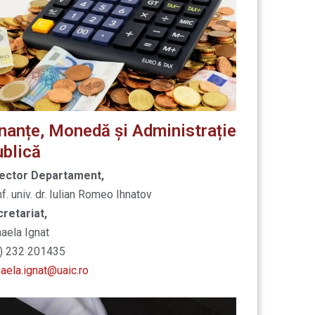
nanțe, Monedă și Administrație
blică
rector Departament,
f. univ. dr. Iulian Romeo Ihnatov
retariat,
aela Ignat
) 232 201435
aela.ignat@uaic.ro