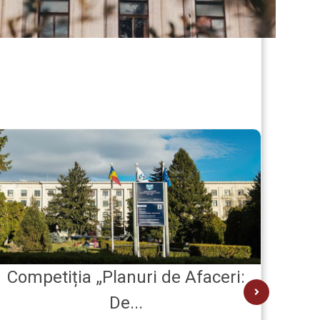
Competiția „Planuri de Afaceri:
C
De...