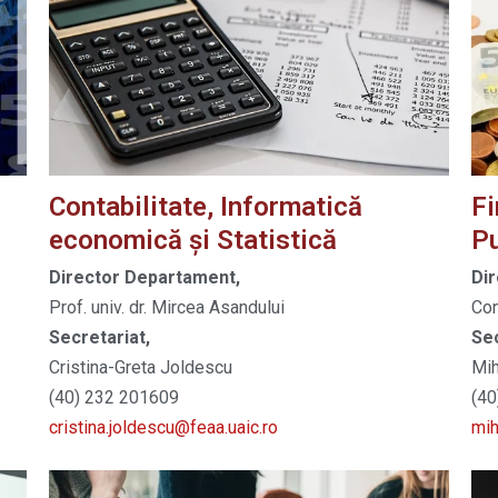
Contabilitate, Informatică
Fi
economică și Statistică
Pu
Director Departament,
Di
Prof. univ. dr. Mircea Asandului
Con
Secretariat,
Sec
Cristina-Greta Joldescu
Mih
(40) 232 201609
(40
cristina.joldescu@feaa.uaic.ro
mih