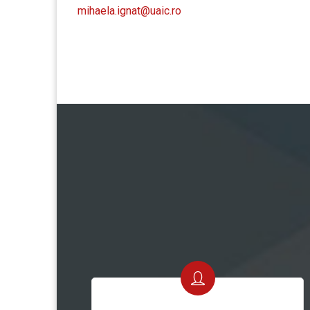
mihaela.ignat@uaic.ro