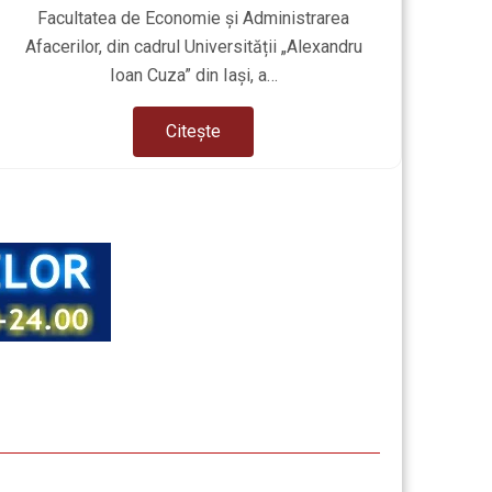
Facultatea de Economie și Administrarea
Afacerilor, din cadrul Universității „Alexandru
Depar
Ioan Cuza” din Iași, a…
Citește