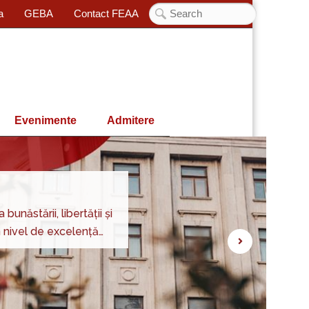
a
GEBA
Contact FEAA
Evenimente
Admitere
ăstării, libertății și
n nivel de excelență…