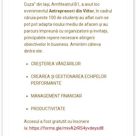
Cuza” din Iași, Amfiteatrul B1, a avut loc
evenimentul
Antreprenori din Viitor
, în cadrul
căruia peste 100 de studenţi au aflat cum se
pot pot adapta noului mediu de afaceri și au
parcurs împreună cu organizatorii şi invitaţii,
principalele repere necesare atingerii
obiectivelor în business. Amintim câteva
dintre ele:
CREȘTEREA VÂNZĂRILOR
CREAREA ȘI GESTIONAREA ECHIPELOR
PERFORMANTE
MANAGEMENT FINANCIAR
​PRODUCTIVITATE
Accesul a fost gratutit cu înscriere
la:
https://forms.gle/mivA2rRS4yvdeysd8