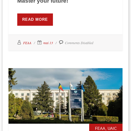
Master your future!
READ MORE
FEAA
mai 13
Comments Disabled
,
FEAA
UAIC