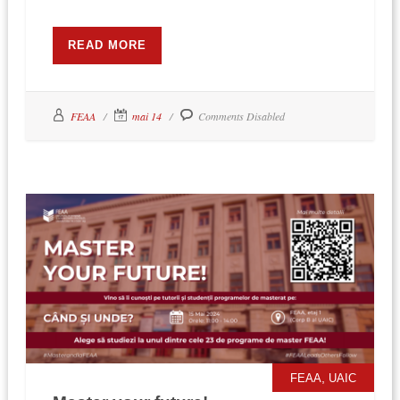
READ MORE
FEAA
mai 14
Comments Disabled
,
FEAA
UAIC