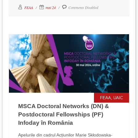
FEAA
mai 24
Comments Disabled
,
FEAA
UAIC
MSCA Doctoral Networks (DN) &
Postdoctoral Fellowships (PF)
Infoday în România
Apelurile din cadrul Acțiunilor Marie Skłodowska-