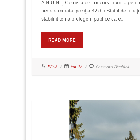
A N U N Ţ Comisia de concurs, numită pentru 
nedeterminată, poziţia 32 din Statul de funcţ
stabililit tema prelegerii publice care...
READ MORE
FEAA
iun. 26
Comments Disabled