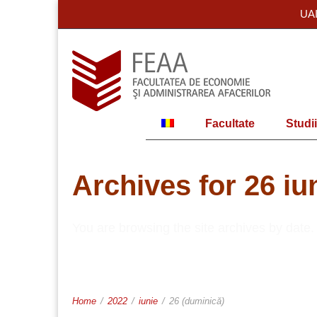
UA
Facultate
Studii
Archives for 26 iu
You are browsing the site archives by date.
Home
/
2022
/
iunie
/
26 (duminică)