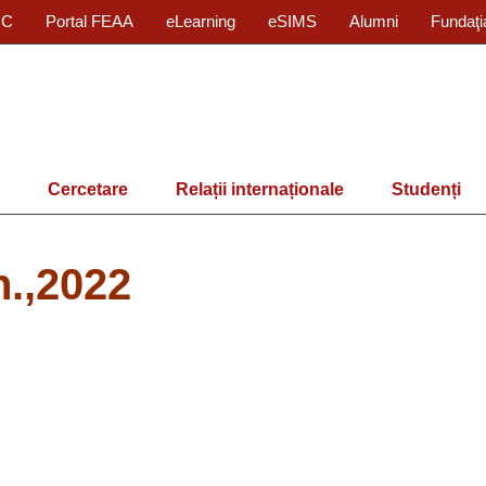
IC
Portal FEAA
eLearning
eSIMS
Alumni
Fundaţi
Cercetare
Relații internaționale
Studenți
n.,2022