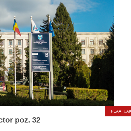
,
FEAA
UAI
tor poz. 32