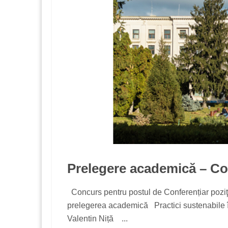
Prelegere academică – Con
Concurs pentru postul de Conferențiar pozi
prelegerea academică Practici sustenabile î
Valentin Niță ...