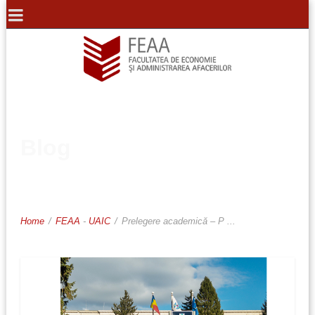
Blog
Home
/
FEAA
-
UAIC
/
Prelegere academică – P ...