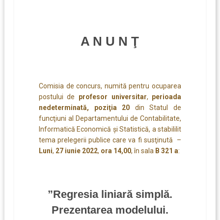
A N U N Ţ
Comisia de concurs, numită pentru ocuparea
postului de
profesor universitar
,
perioada
nedeterminată, poziţia 20
din Statul de
funcţiuni al Departamentului de Contabilitate,
Informatică Economică şi Statistică, a stabililit
tema prelegerii publice care va fi susţinută –
Luni
,
27 iunie 2022
,
ora 14,00
, în sala
B 321 a
:
”Regresia liniară simplă.
Prezentarea modelului.