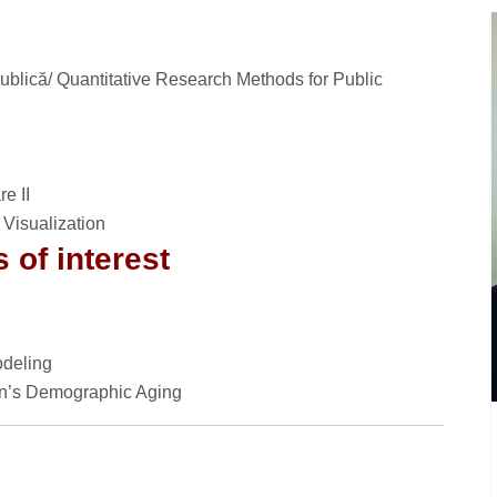
s
publică/ Quantitative Research Methods for Public
re II
 Visualization
 of interest
deling
ion’s Demographic Aging