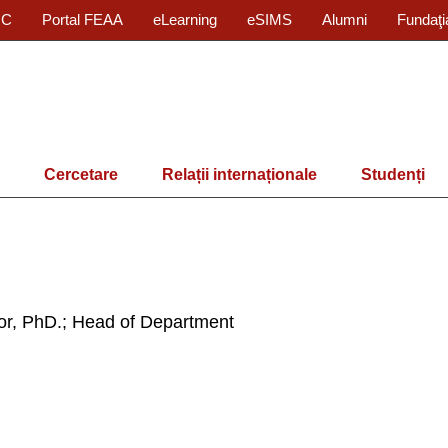
IC
Portal FEAA
eLearning
eSIMS
Alumni
Fundaţi
Cercetare
Relații internaționale
Studenți
sor, PhD.; Head of Department