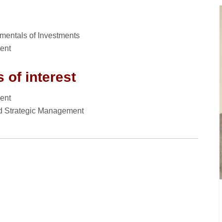
s
mentals of Investments
ent
 of interest
ent
and Strategic Management