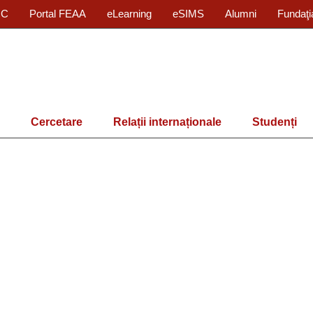
IC
Portal FEAA
eLearning
eSIMS
Alumni
Fundaţi
Cercetare
Relații internaționale
Studenți