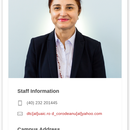
Staff Information
(40) 232 201445
dtc[at]uaic.ro d_corodeanu[at]yahoo.com
Campus Address