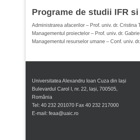
Programe de studii IFR si
Administrarea afacerilor – Prof. univ. dr. Cristi
Managementul proiectelor – Prof. univ. dr. Gabri
Managementul resurselor umane – Conf. univ. dr.
Universitatea Alexandru Ioan Cuza din Iași
Bulevardul Carol I, nr. 22, Iași, 700505,
România
Tel: 40 232 201070 Fax 40 232 217000
E-mail: feaa@uaic.ro