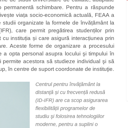
tr-o permanentă schimbare. Pentru a răspunde
privește viața socio-economică actuală, FEAA a
 studii organizate la formele de învățământ la
IFR), care permit pregătirea studenților prin
 cu instituția și care asigură interacțiunea prin
re. Aceste forme de organizare a procesului
de a opta personal asupra locului şi timpului în
i permite acestora să studieze individual şi să
up, în centre de suport coordonate de instituţie.
Centrul pentru învăţământ la
distanţă și cu frecvență redusă
(ID-IFR) are ca scop asigurarea
flexibilității programelor de
studiu şi folosirea tehnologiilor
moderne, pentru a suplini o