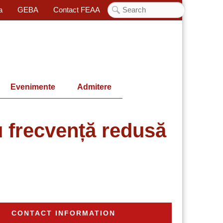
a
GEBA
Contact FEAA
Evenimente
Admitere
u frecvență redusă
CONTACT INFORMATION