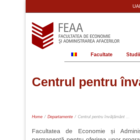
UA
Facultate
Studii
Centrul pentru înv
Home
/
Departamente
/
Centrul pentru învăţământ ...
Facultatea de Economie și Adminis
permanentă pentru oferirea unor program