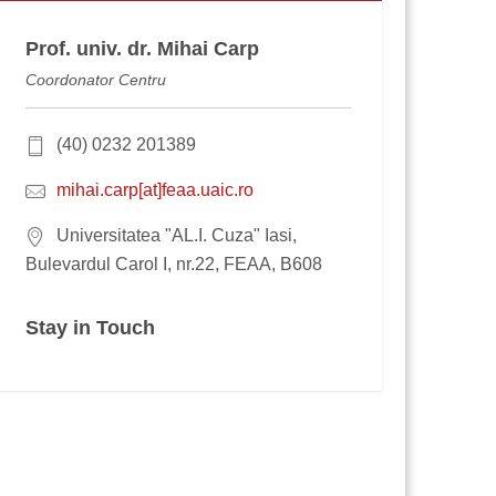
Prof. univ. dr. Mihai Carp
Coordonator Centru
(40) 0232 201389
mihai.carp[at]feaa.uaic.ro
Universitatea "AL.I. Cuza" Iasi,
Bulevardul Carol I, nr.22, FEAA, B608
Stay in Touch