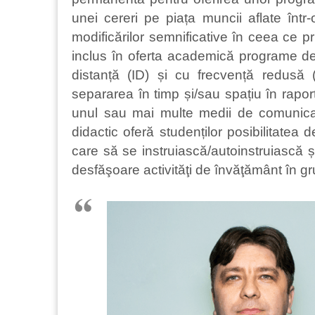
unei cereri pe piața muncii aflate în
modificărilor semnificative în ceea ce 
inclus în oferta academică programe de
distanță (ID) și cu frecvență redusă (
separarea în timp și/sau spațiu în raport
unul sau mai multe medii de comunica
didactic oferă studenților posibilitatea 
care să se instruiască/autoinstruiască ș
desfăşoare activităţi de învăţământ în gr