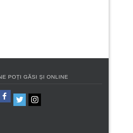
NE POȚI GĂSI ȘI ONLINE