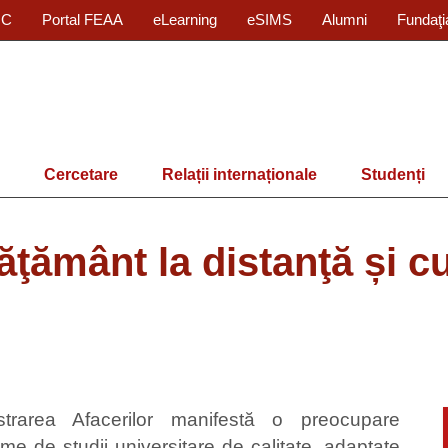
IC
Portal FEAA
eLearning
eSIMS
Alumni
Fundaţi
Cercetare
Relații internaționale
Studenți
ăţământ la distanţă și c
trarea Afacerilor manifestă o preocupare
e de studii universitare de calitate, adaptate