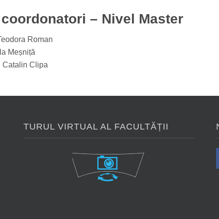
 coordonatori – Nivel Master
na Teodora Roman
ela Meșniță
 Catalin Clipa
TURUL VIRTUAL AL FACULTĂȚII