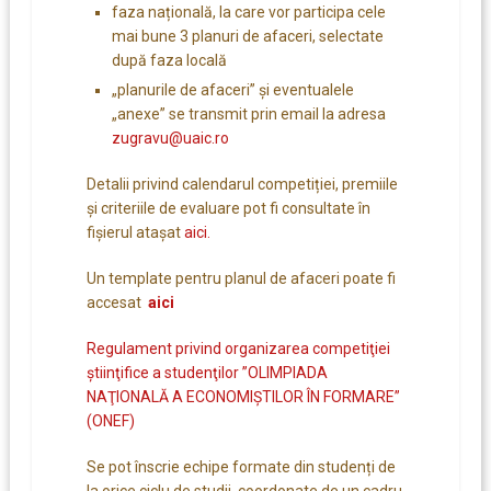
faza națională, la care vor participa cele
mai bune 3 planuri de afaceri, selectate
după faza locală
„planurile de afaceri” şi eventualele
„anexe” se transmit prin email la adresa
zugravu@uaic.ro
Detalii privind calendarul competiției, premiile
și criteriile de evaluare pot fi consultate în
fișierul atașat
aici.
Un template pentru planul de afaceri poate fi
accesat
aici
Regulament privind organizarea competiţiei
ştiinţifice a studenţilor ”OLIMPIADA
NAŢIONALĂ A ECONOMIŞTILOR ÎN FORMARE”
(ONEF)
Se pot înscrie echipe formate din studenți de
la orice ciclu de studii, coordonate de un cadru