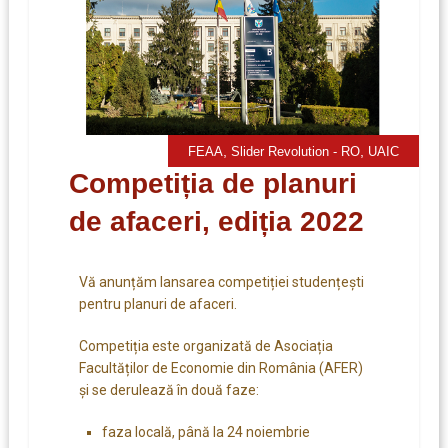
,
,
FEAA
Slider Revolution - RO
UAIC
Competiția de planuri
de afaceri, ediția 2022
Vă anunțăm lansarea competiției studențești
pentru planuri de afaceri.
Competiția este organizată de Asociația
Facultăților de Economie din România (AFER)
și se derulează în două faze:
faza locală, până la 24 noiembrie