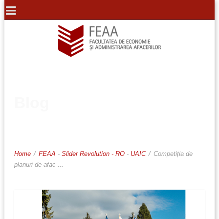
Blog
Home
/
FEAA
-
Slider Revolution - RO
-
UAIC
/
Competiția de
planuri de afac ...