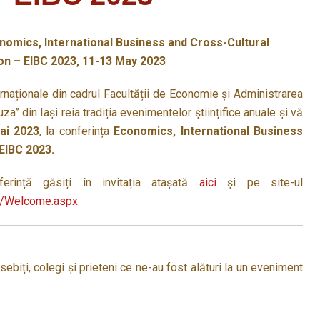
nomics, International Business and Cross-Cultural
n – EIBC 2023, 11-13 May 2023
rnaționale din cadrul Facultății de Economie și Administrarea
za” din Iași reia tradiția evenimentelor științifice anuale și vă
ai 2023
, la conferința
Economics, International Business
EIBC 2023.
erință găsiți în invitația atașată
aici
și pe site-ul
es/Welcome.aspx
biți, colegi și prieteni ce ne-au fost alături la un eveniment