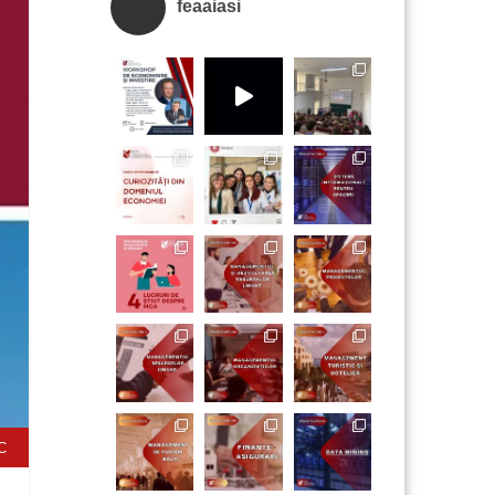
feaaiasi
C