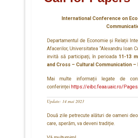
International Conference on Eco
Communicatio
Departamentul de Economie și Relații Inte
Afacerilor, Universitatea “Alexandru Ioan Cu
invită să participați, în perioada
11-13 m
and Cross – Cultural Communication – 
Mai multe informații legate de conf
conferinței
https://eibc.feaa.uaic.ro/Pag
Update: 14 mai 2023
Două zile petrecute alături de oameni deose
care, sperăm, va deveni tradiție.
Vă mulţumim!