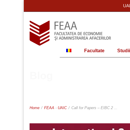
UA
Facultate
Studii
Blog
Home
/
FEAA
-
UAIC
/
Call for Papers – EIBC 2 ...