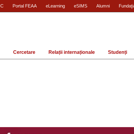
IC
Portal FEAA
eLearning
eSIMS
Alumni
Fundaţi
Cercetare
Relații internaționale
Studenți