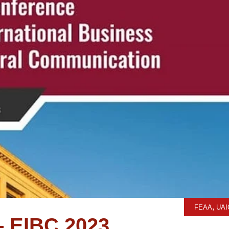
,
FEAA
UAI
 – EIBC 2023