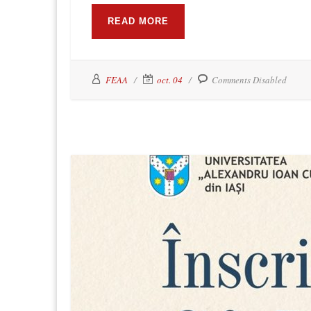
READ MORE
FEAA
oct. 04
Comments Disabled