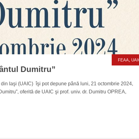
,
FEAA
UAI
fântul Dumitru”
” din Iaşi (UAIC) îşi pot depune până luni, 21 octombrie 2024,
Dumitru”, oferită de UAIC şi prof. univ. dr. Dumitru OPREA,