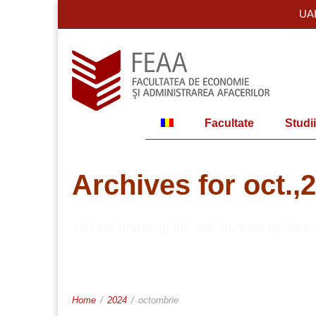
UA
Facultate
Studii
Archives for oct.,
You are browsing the site archives by date.
Home
/
2024
/
octombrie