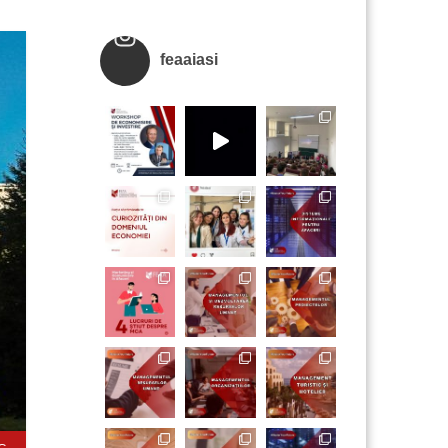
feaaiasi