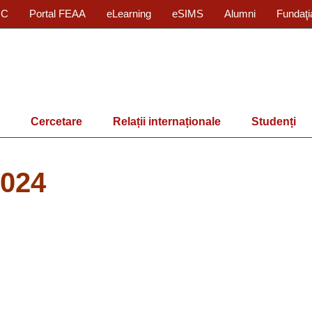
IC
Portal FEAA
eLearning
eSIMS
Alumni
Fundaţi
Cercetare
Relații internaționale
Studenți
2024