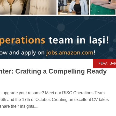
,
FEAA
UAI
er: Crafting a Compelling Ready
ou upgrade your resume? Meet our RISC Operations Team
th and the 17th of October. Creating an excellent CV takes
are their insights,...