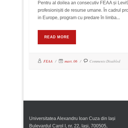
Pentru al doilea an consecutiv FEAA și Levi9
profesionișiti de resurse umane. În cadrul
in Europe, program cu predare în limba...
READ MORE
FEAA
mart. 06
Comments Disabled
Universitatea Alexandru Ioan Cuza din Iași
Bulevardul Carol I, nr. 22, Iași, 700505,