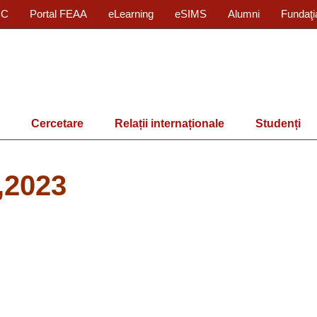
IC
Portal FEAA
eLearning
eSIMS
Alumni
Fundaţi
Cercetare
Relații internaționale
Studenți
,2023