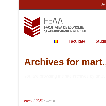
UA
Facultate
Studii
Archives for mart.
You are browsing the site archives by date.
Home
/
2023
/
martie