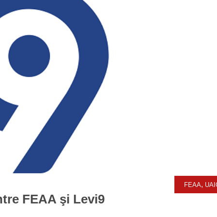
,
FEAA
UAI
ntre FEAA şi Levi9