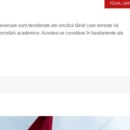
,
FEAA
UAI
universale sunt desiderate ale oricărui tânăr care dorește să
cercetării academice. Acestea se constituie în fundamente ale