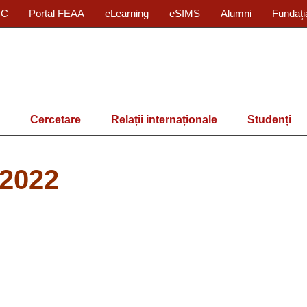
IC
Portal FEAA
eLearning
eSIMS
Alumni
Fundaţi
Cercetare
Relații internaționale
Studenți
,2022