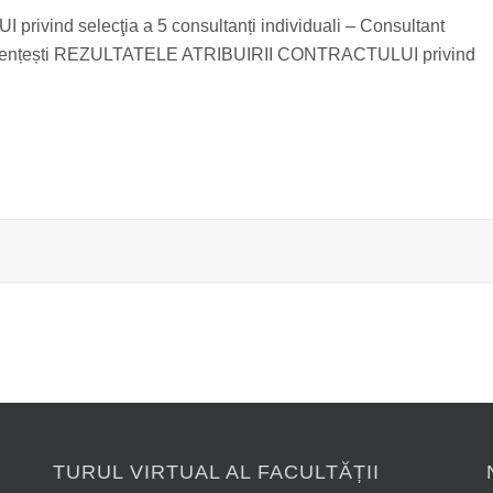
ind selecţia a 5 consultanți individuali – Consultant
r studențești REZULTATELE ATRIBUIRII CONTRACTULUI privind
TURUL VIRTUAL AL FACULTĂȚII