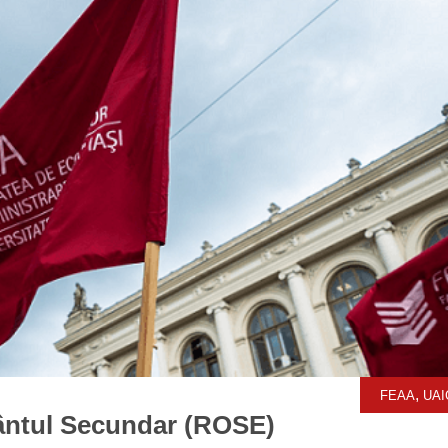
,
FEAA
UAI
mântul Secundar (ROSE)