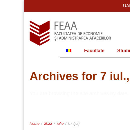
UA
Facultate
Studii
Archives for 7 iul.
You are browsing the site archives by date.
Home
/
2022
/
iulie
/
07 (joi)