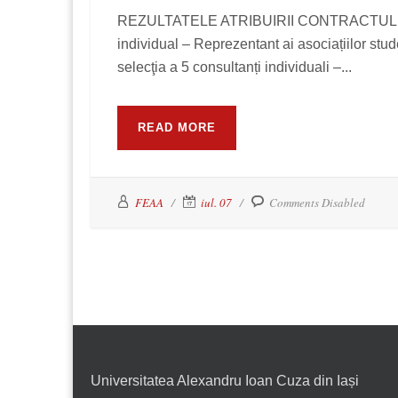
REZULTATELE ATRIBUIRII CONTRACTULUI priv
individual – Reprezentant ai asociațiilo
selecţia a 5 consultanți individuali –...
READ MORE
FEAA
iul. 07
Comments Disabled
Universitatea Alexandru Ioan Cuza din Iași