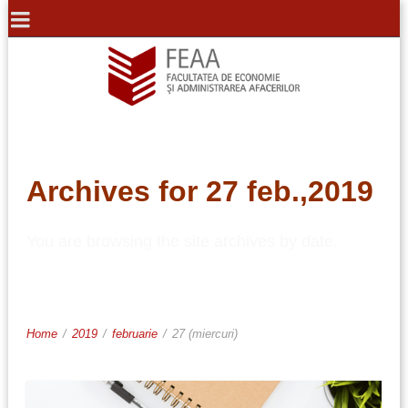
Archives for 27 feb.,2019
You are browsing the site archives by date.
Home
/
2019
/
februarie
/
27 (miercuri)