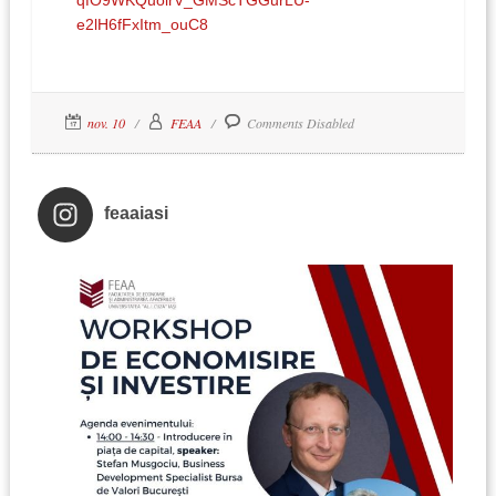
e2lH6fFxItm_ouC8
nov. 10
FEAA
Comments Disabled
feaaiasi