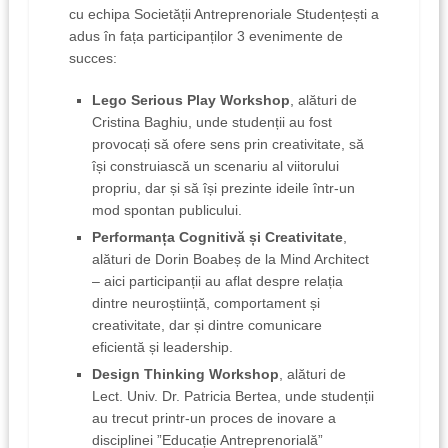
cu echipa Societății Antreprenoriale Studențești a
adus în fața participanților 3 evenimente de
succes:
Lego Serious Play Workshop
, alături de
Cristina Baghiu, unde studenții au fost
provocați să ofere sens prin creativitate, să
își construiască un scenariu al viitorului
propriu, dar și să își prezinte ideile într-un
mod spontan publicului.
Performanța Cognitivă și Creativitate
,
alături de Dorin Boabeș de la Mind Architect
– aici participanții au aflat despre relația
dintre neuroștiință, comportament și
creativitate, dar și dintre comunicare
eficientă și leadership.
Design Thinking Workshop
, alături de
Lect. Univ. Dr. Patricia Bertea, unde studenții
au trecut printr-un proces de inovare a
disciplinei ”Educație Antreprenorială”