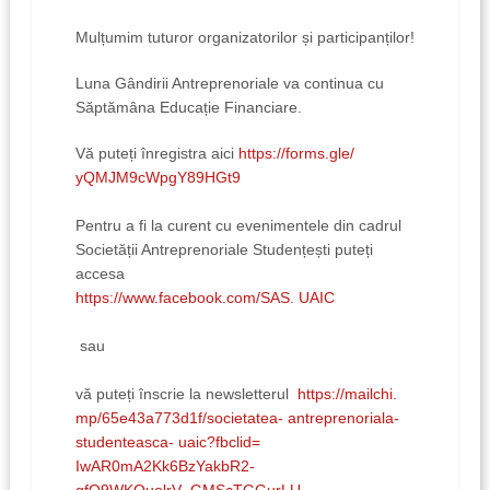
Mulțumim tuturor organizatorilor și participanților!
Luna Gândirii Antreprenoriale va continua cu
Săptămâna Educație Financiare.
Vă puteți înregistra aici
https://forms.gle/
yQMJM9cWpgY89HGt9
Pentru a fi la curent cu evenimentele din cadrul
Societății Antreprenoriale Studențești puteți
accesa
https://www.facebook.com/SAS. UAIC
sau
vă puteți înscrie la newsletterul
https://mailchi.
mp/65e43a773d1f/societatea- antreprenoriala-
studenteasca- uaic?fbclid=
IwAR0mA2Kk6BzYakbR2-
qfO9WKQuolrV_GMScTGGurLU-