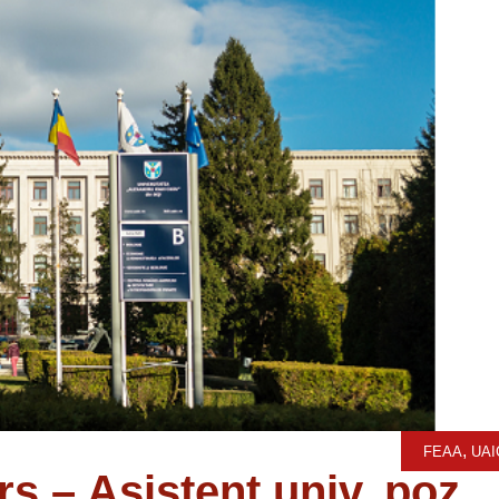
,
FEAA
UAI
s – Asistent univ. poz.