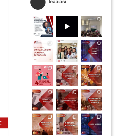
feaaiasi
C