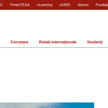
IC
Portal FEAA
eLearning
eSIMS
Alumni
Fundaţi
Cercetare
Relații internaționale
Studenți