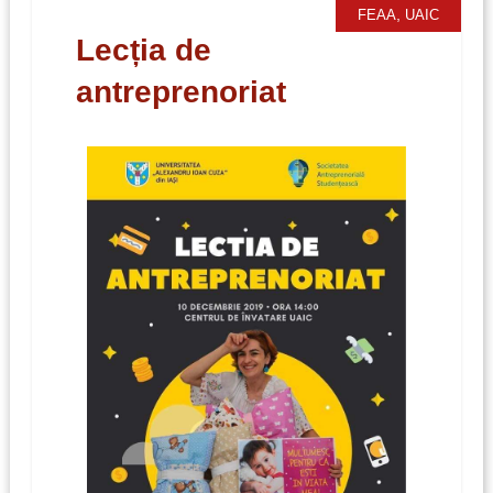
,
FEAA
UAIC
Lecția de
antreprenoriat