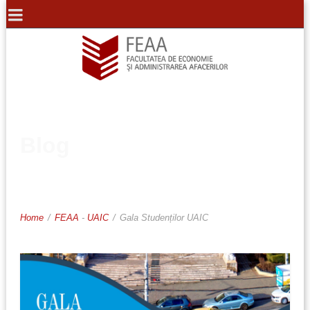
Blog
Home
/
FEAA
-
UAIC
/
Gala Studenților UAIC