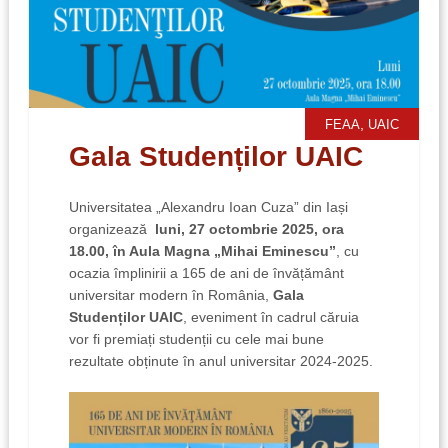
,
FEAA
UAIC
Gala Studenților UAIC
Universitatea „Alexandru Ioan Cuza” din Iași
organizează
luni, 27 octombrie 2025, ora
18.00, în Aula Magna „Mihai Eminescu”
, cu
ocazia împlinirii a 165 de ani de învățământ
universitar modern în România,
Gala
Studenților UAIC
, eveniment în cadrul căruia
vor fi premiați studenții cu cele mai bune
rezultate obținute în anul universitar 2024-2025.