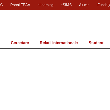
IC
Portal FEAA
eLearning
eSIMS
Alumni
Fundaţi
Cercetare
Relații internaționale
Studenți