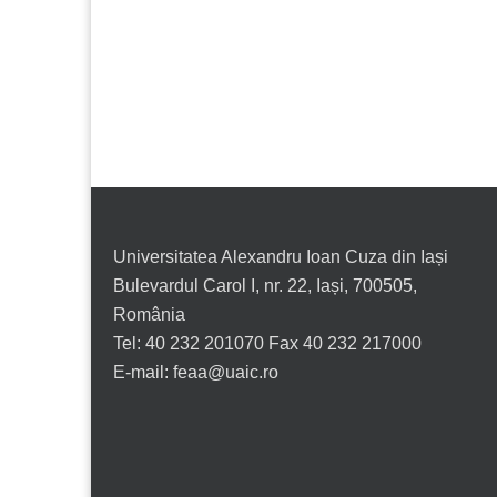
Universitatea Alexandru Ioan Cuza din Iași
Bulevardul Carol I, nr. 22, Iași, 700505,
România
Tel: 40 232 201070 Fax 40 232 217000
E-mail: feaa@uaic.ro