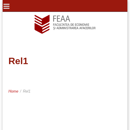
Rel1
Home
/
Rel1