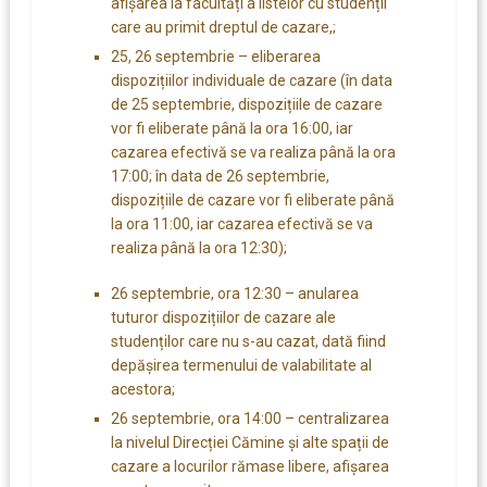
afișarea la facultăți a listelor cu studenții
care au primit dreptul de cazare,;
25, 26 septembrie – eliberarea
dispozițiilor individuale de cazare (în data
de 25 septembrie, dispozițiile de cazare
vor fi eliberate până la ora 16:00, iar
cazarea efectivă se va realiza până la ora
17:00; în data de 26 septembrie,
dispozițiile de cazare vor fi eliberate până
la ora 11:00, iar cazarea efectivă se va
realiza până la ora 12:30);
26 septembrie, ora 12:30 – anularea
tuturor dispozițiilor de cazare ale
studenților care nu s-au cazat, dată fiind
depășirea termenului de valabilitate al
acestora;
26 septembrie, ora 14:00 – centralizarea
la nivelul Direcției Cămine și alte spații de
cazare a locurilor rămase libere, afișarea