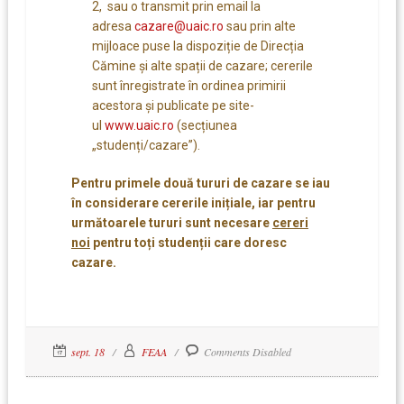
2, sau o transmit prin email la
adresa
cazare@uaic.ro
sau prin alte
mijloace puse la dispoziție de Direcția
Cămine și alte spații de cazare; cererile
sunt înregistrate în ordinea primirii
acestora și publicate pe site-
ul
www.uaic.ro
(secțiunea
„studenți/cazare”).
Pentru primele două tururi de cazare se iau
în considerare cererile inițiale, iar pentru
următoarele tururi sunt necesare
cereri
noi
pentru toți studenții care doresc
cazare.
sept. 18
FEAA
Comments Disabled