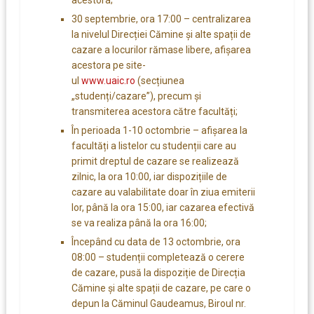
30 septembrie, ora 17:00 – centralizarea
la nivelul Direcției Cămine și alte spații de
cazare a locurilor rămase libere, afișarea
acestora pe site-
ul
www.uaic.ro
(secțiunea
„studenți/cazare”), precum și
transmiterea acestora către facultăți;
În perioada 1-10 octombrie – afișarea la
facultăți a listelor cu studenții care au
primit dreptul de cazare se realizează
zilnic, la ora 10:00, iar dispozițiile de
cazare au valabilitate doar în ziua emiterii
lor, până la ora 15:00, iar cazarea efectivă
se va realiza până la ora 16:00;
Începând cu data de 13 octombrie, ora
08:00 – studenții completează o cerere
de cazare, pusă la dispoziție de Direcția
Cămine și alte spații de cazare, pe care o
depun la Căminul Gaudeamus, Biroul nr.