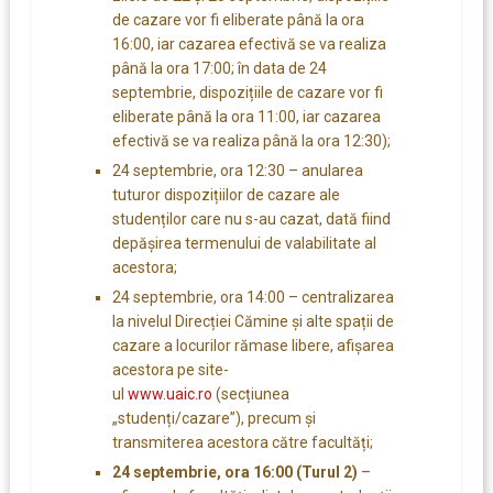
de cazare vor fi eliberate până la ora
16:00, iar cazarea efectivă se va realiza
până la ora 17:00; în data de 24
septembrie, dispozițiile de cazare vor fi
eliberate până la ora 11:00, iar cazarea
efectivă se va realiza până la ora 12:30);
24 septembrie, ora 12:30 – anularea
tuturor dispozițiilor de cazare ale
studenților care nu s-au cazat, dată fiind
depășirea termenului de valabilitate al
acestora;
24 septembrie, ora 14:00 – centralizarea
la nivelul Direcției Cămine și alte spații de
cazare a locurilor rămase libere, afișarea
acestora pe site-
ul
www.uaic.ro
(secțiunea
„studenți/cazare”), precum și
transmiterea acestora către facultăți;
24 septembrie, ora 16:00 (Turul 2)
–