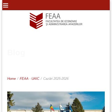
Blog
Home
/
FEAA
-
UAIC
/
Cazări 2025-2026