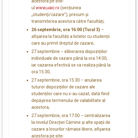
acestora pe site-
ul
www,uaic.ro
(secțiunea
„studenți/cazare”), precum și
transmiterea acestora către facultăți;
26 septembrie, ora 16:00 (Turul 3)
–
afișarea la facultăți a listelor cu studenții
care au primit dreptul de cazare;
27 septembrie – eliberarea dispozițiilor
individuale de cazare până la ora 14:00,
iar cazarea efectivă se va realiza până la
ora 15:30;
27 septembrie, ora 15:30 – anularea
tuturor dispozițiilor de cazare ale
studenților care nu s-au cazat, dată fiind
depășirea termenului de valabilitate al
acestora;
27 septembrie, ora 17:00 – centralizarea
la nivelul Direcției Cămine și alte spații de
cazare a locurilor rămase libere, afișarea
acestora pe site-