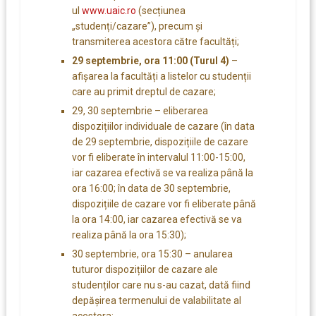
ul
www.uaic.ro
(secțiunea
„studenți/cazare”), precum și
transmiterea acestora către facultăți;
29 septembrie, ora 11:00 (Turul 4)
–
afișarea la facultăți a listelor cu studenții
care au primit dreptul de cazare;
29, 30 septembrie – eliberarea
dispozițiilor individuale de cazare (în data
de 29 septembrie, dispozițiile de cazare
vor fi eliberate în intervalul 11:00-15:00,
iar cazarea efectivă se va realiza până la
ora 16:00; în data de 30 septembrie,
dispozițiile de cazare vor fi eliberate până
la ora 14:00, iar cazarea efectivă se va
realiza până la ora 15:30);
30 septembrie, ora 15:30 – anularea
tuturor dispozițiilor de cazare ale
studenților care nu s-au cazat, dată fiind
depășirea termenului de valabilitate al
acestora;