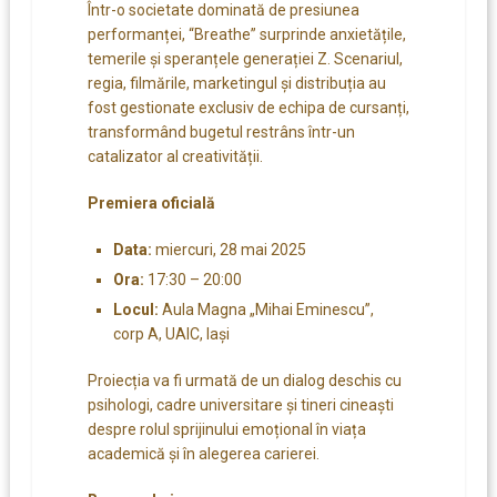
Într-o societate dominată de presiunea
performanței, “Breathe” surprinde anxietățile,
temerile și speranțele generației Z. Scenariul,
regia, filmările, marketingul și distribuția au
fost gestionate exclusiv de echipa de cursanți,
transformând bugetul restrâns într-un
catalizator al creativității.
Premiera oficială
Data:
miercuri, 28 mai 2025
Ora:
17:30 – 20:00
Locul:
Aula Magna „Mihai Eminescu”,
corp A, UAIC, Iași
Proiecția va fi urmată de un dialog deschis cu
psihologi, cadre universitare și tineri cineaști
despre rolul sprijinului emoțional în viața
academică și în alegerea carierei.