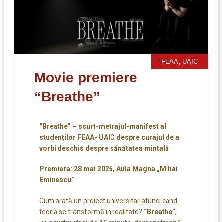
,
FEAA
UAIC
Movie premiere
“Breathe”
“Breathe” – scurt-metrajul-manifest al
studenților FEAA- UAIC despre curajul de a
vorbi deschis despre sănătatea mintală
Premiera: 28 mai 2025, Aula Magna „Mihai
Eminescu”
Cum arată un proiect universitar atunci când
teoria se transformă în realitate?
“Breathe”
,