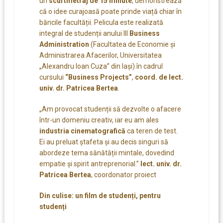
un
scurtmetraj de 15 minute
, demonstrează
că o idee curajoasă poate prinde viață chiar în
băncile facultății. Pelicula este realizată
integral de studenții anului III
Business
Administration
(Facultatea de Economie și
Administrarea Afacerilor, Universitatea
„Alexandru Ioan Cuza” din Iași) în cadrul
cursului
“Business Projects”
,
coord. de lect.
univ. dr. Patricea Bertea
.
„Am provocat studenții să dezvolte o afacere
într-un domeniu creativ, iar eu am ales
industria cinematografică
ca teren de test.
Ei au preluat ștafeta și au decis singuri să
abordeze tema sănătății mintale, dovedind
empatie și spirit antreprenorial.”
lect. univ. dr.
Patricea Bertea
, coordonator proiect
Din culise: un film de studenți, pentru
studenți