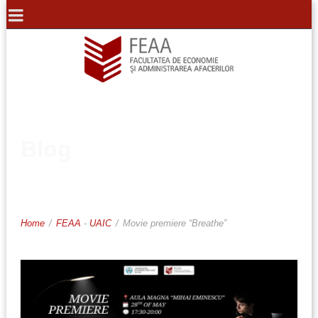
Blog
Home
/
FEAA
-
UAIC
/
Movie premiere “Breathe”