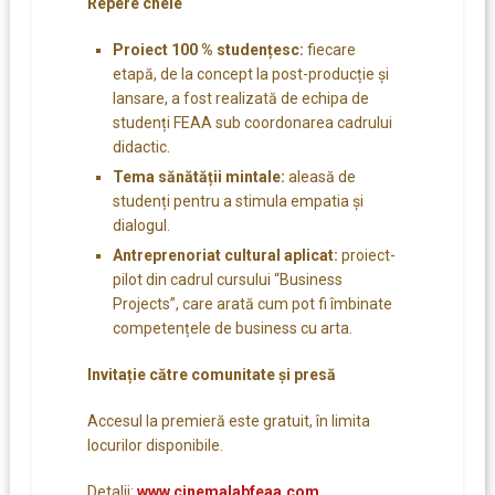
Repere cheie
Proiect 100 % studențesc:
fiecare
etapă, de la concept la post-producție și
lansare, a fost realizată de echipa de
studenți FEAA sub coordonarea cadrului
didactic.
Tema sănătății mintale:
aleasă de
studenți pentru a stimula empatia și
dialogul.
Antreprenoriat cultural aplicat:
proiect-
pilot din cadrul cursului “Business
Projects”, care arată cum pot fi îmbinate
competențele de business cu arta.
Invitație către comunitate și presă
Accesul la premieră este gratuit, în limita
locurilor disponibile.
Detalii:
www.cinemalabfeaa.com