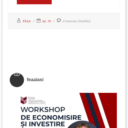
FEAA
iul. 10
Comments Disabled
feaaiasi