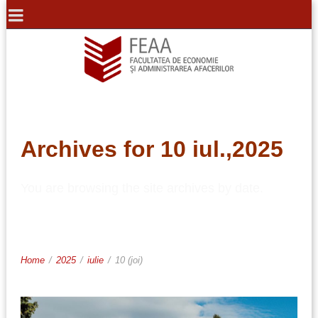
Archives for 10 iul.,2025
You are browsing the site archives by date.
Home
/
2025
/
iulie
/
10 (joi)