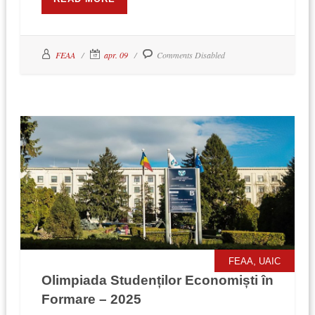
FEAA
apr. 09
Comments Disabled
,
FEAA
UAIC
Olimpiada Studenților Economiști în
Formare – 2025