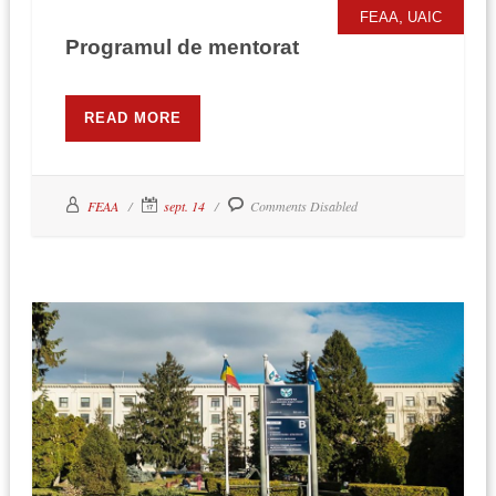
,
FEAA
UAIC
Programul de mentorat
READ MORE
FEAA
sept. 14
Comments Disabled