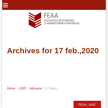
Archives for 17 feb.,2020
You are browsing the site archives by date.
Home
/
2020
/
februarie
/
17 (luni)
,
FEAA
UAIC