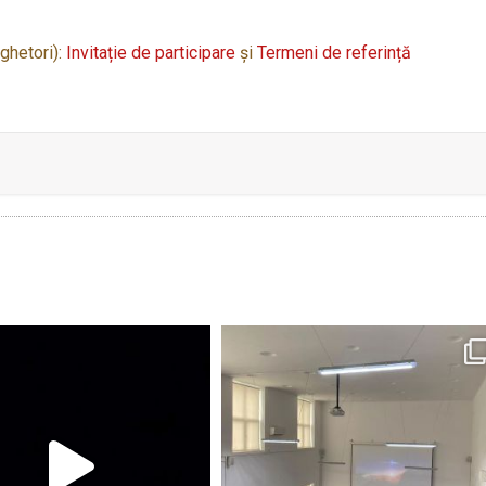
ghetori):
Invitație de participare
și
Termeni de referință