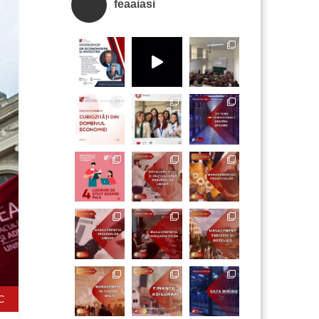
feaaiasi
C