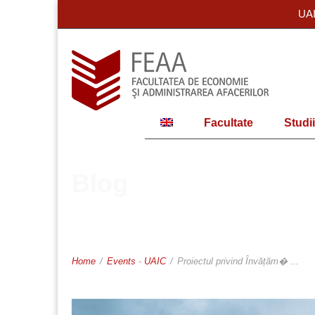
UA
Facultate
Studii
Blog
Home
/
Events
-
UAIC
/
Proiectul privind Învățăm� ...