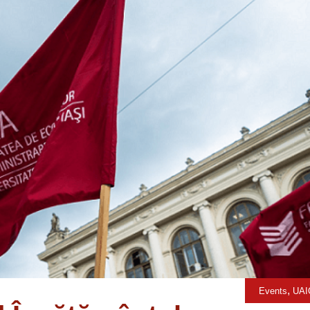
,
Events
UAI