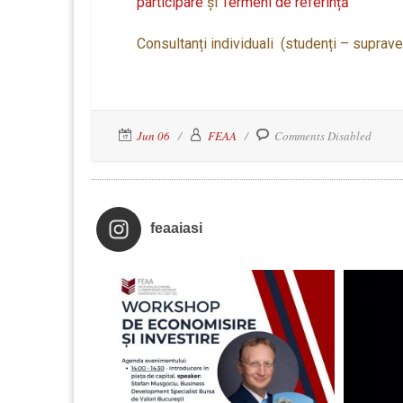
participare
și
Termeni de referință
Consultanți individuali (studenți – suprave
Jun 06
FEAA
Comments Disabled
feaaiasi