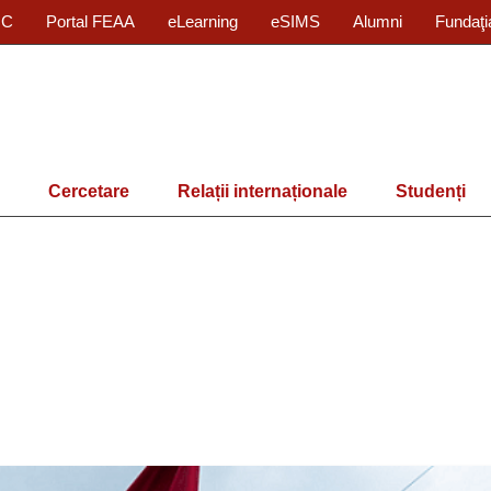
IC
Portal FEAA
eLearning
eSIMS
Alumni
Fundaţi
Cercetare
Relații internaționale
Studenți