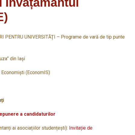
d Învățământul
E)
I PENTRU UNIVERSITĂŢI – Programe de vară de tip punte
uza” din Iași
ru Economiști (EconomIS)
ți
epunere a candidaturilor
tanți ai asociațiilor studențești):
Invitație de