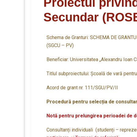
Proiectul privin
Secundar (ROS
Schema de Granturi: SCHEMA DE GRANTUR
(SGCU – PV)
Beneficiar: Universitatea „Alexandru Ioan C
Titlul subproiectului: Școală de vară pent
Acord de grant nr. 111/SGU/PV/II
Procedură pentru selecția de consultan
Notă pentru prelungirea perioadei de d
Consultanți individuali (studenți – reprezen