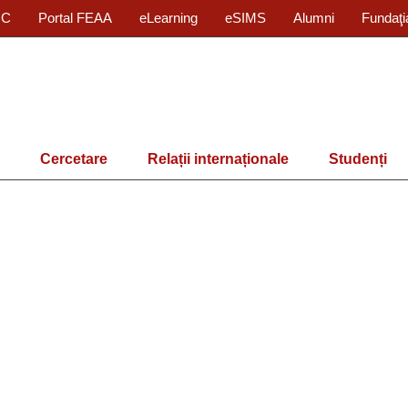
IC
Portal FEAA
eLearning
eSIMS
Alumni
Fundaţi
Cercetare
Relații internaționale
Studenți