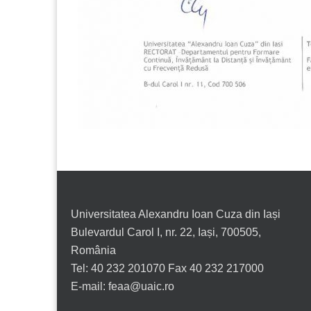
Universitatea Alexandru Ioan Cuza din Iași
Bulevardul Carol I, nr. 22, Iași, 700505,
România
Tel: 40 232 201070 Fax 40 232 217000
E-mail: feaa@uaic.ro