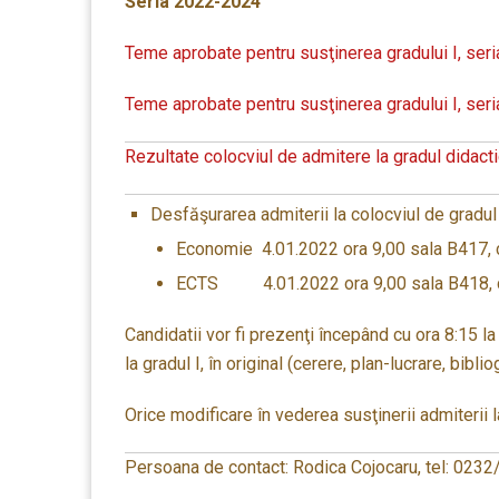
Seria 2022-2024
Teme aprobate pentru susţinerea gradului I, se
Teme aprobate pentru susţinerea gradului I, se
Rezultate colocviul de admitere la gradul didacti
Desfăşurarea admiterii la colocviul de gradul I,
Economie 4.01.2022 ora 9,00 sala B417, co
ECTS 4.01.2022 ora 9,00 sala B418, co
Candidatii vor fi prezenţi începând cu ora 8:15 
la gradul I, în original (cerere, plan-lucrare, biblio
Orice modificare în vederea susţinerii admiterii l
Persoana de contact: Rodica Cojocaru, tel: 0232