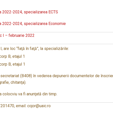
ria 2022-2024, specializarea ECTS
ria 2022-2024, specializarea Economie
c I – februarie 2022
 are loc “faţă în faţă”, la specializările:
rp B, etajul 1
rp B, etajul 1
la secretariat (B408) în vederea depunerii documentelor de înscrie
grafie, chitanţa).
a colocviu va fi anunţată din timp.
/201470, email: cojor@uaic.ro