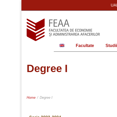
UA
Facultate
Studii
Degree I
Home
/
Degree I