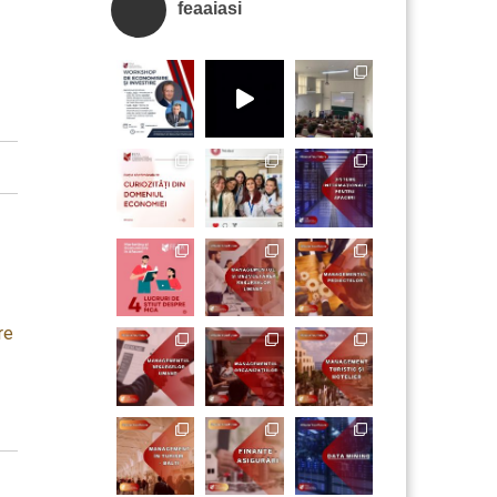
feaaiasi
re