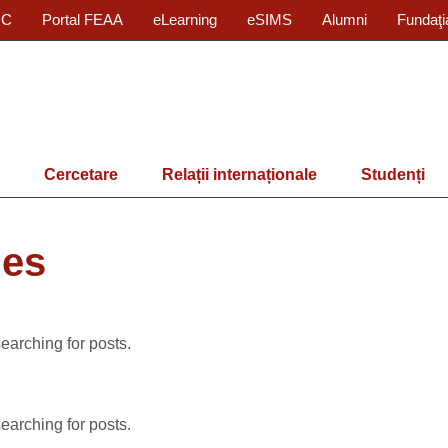
IC
Portal FEAA
eLearning
eSIMS
Alumni
Fundaţi
Cercetare
Relații internaționale
Studenți
des
searching for posts.
searching for posts.