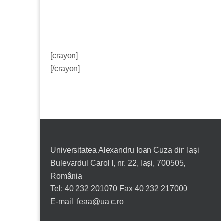
[crayon]
[/crayon]
Universitatea Alexandru Ioan Cuza din Iași
Bulevardul Carol I, nr. 22, Iași, 700505,
România
Tel: 40 232 201070 Fax 40 232 217000
E-mail: feaa@uaic.ro