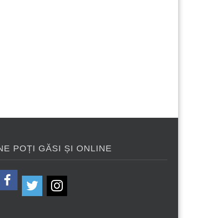
NE POȚI GĂSI ȘI ONLINE