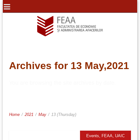
Archives for 13 May,2021
You are browsing the site archives by date.
Home
/
2021
/
May
/
13 (Thursday)
,
,
Events
FEAA
UAIC