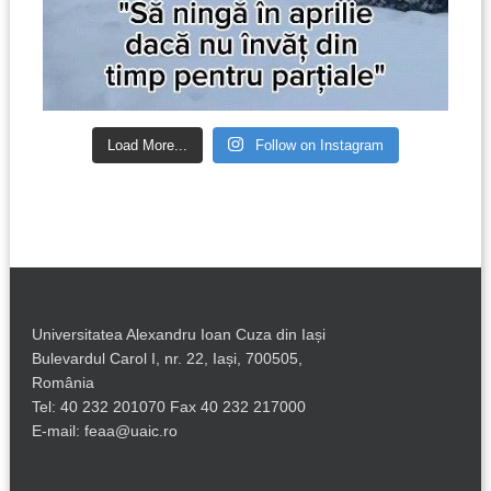
Load More...
Follow on Instagram
Universitatea Alexandru Ioan Cuza din Iași
Bulevardul Carol I, nr. 22, Iași, 700505,
România
Tel: 40 232 201070 Fax 40 232 217000
E-mail: feaa@uaic.ro